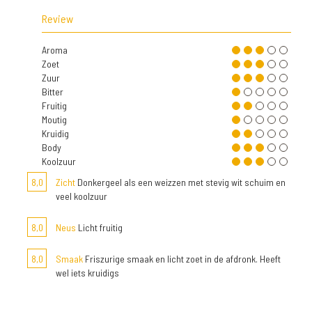
Review
Aroma
Zoet
Zuur
Bitter
Fruitig
Moutig
Kruidig
Body
Koolzuur
8,0
Zicht
Donkergeel als een weizzen met stevig wit schuim en
veel koolzuur
8,0
Neus
Licht fruitig
8,0
Smaak
Friszurige smaak en licht zoet in de afdronk. Heeft
wel iets kruidigs