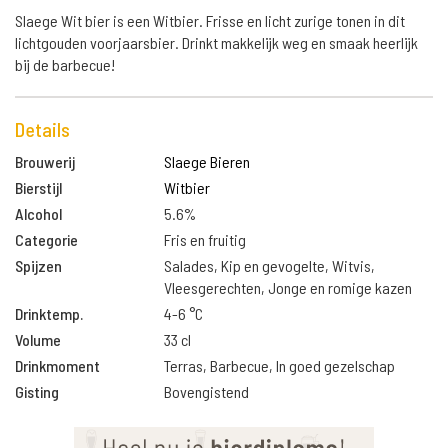
Slaege Wit bier is een Witbier. Frisse en licht zurige tonen in dit
lichtgouden voorjaarsbier. Drinkt makkelijk weg en smaak heerlijk
bij de barbecue!
Details
Brouwerij
Slaege Bieren
Bierstijl
Witbier
Alcohol
5.6%
Categorie
Fris en fruitig
Spijzen
Salades, Kip en gevogelte, Witvis,
Vleesgerechten, Jonge en romige kazen
Drinktemp.
4-6 °C
Volume
33 cl
Drinkmoment
Terras, Barbecue, In goed gezelschap
Gisting
Bovengistend