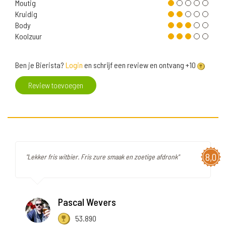
Moutig
Kruidig
Body
Koolzuur
Ben je Bierista?
Login
en schrijf een review en ontvang +10
Review toevoegen
8,0
"Lekker fris witbier. Fris zure smaak en zoetige afdronk"
Pascal Wevers
53.890