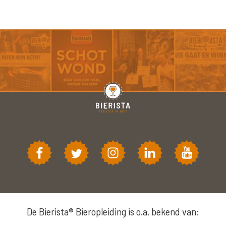
De Bierista® Bieropleiding is o.a. bekend van: