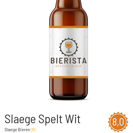
Slaege Spelt Wit
8,0
Slaege Bieren
(
9
)