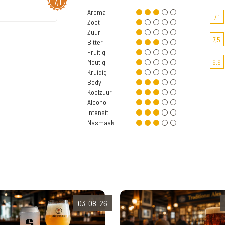
7,1
Aroma
7,1
Zoet
Zuur
7,5
Bitter
Fruitig
Moutig
6,9
Kruidig
Body
Koolzuur
Alcohol
Intensit.
Nasmaak
03-08-26