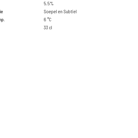
5.5%
ie
Soepel en Subtiel
mp.
6 °C
33 cl