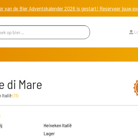
er van de Bier Adventskalender 2026 is gestart! Reserveer jouw 
Lo
e di Mare
 Italië
(
11
)
s
j
Heineken Italië
Lager