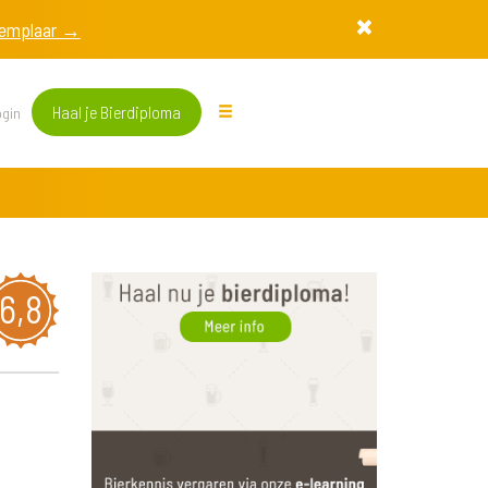
exemplaar →
Haal je Bierdiploma
gin
6,8