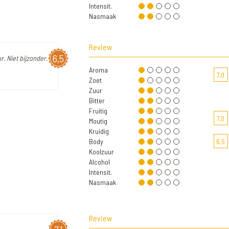
Intensit.
Nasmaak
Review
6,5
. Niet bijzonder.
Aroma
7,0
Zoet
Zuur
Bitter
Fruitig
7,0
Moutig
Kruidig
Body
6,5
Koolzuur
Alcohol
Intensit.
Nasmaak
Review