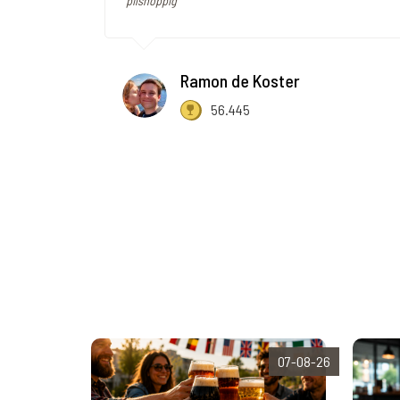
"pilshoppig"
Ramon de Koster
56.445
07-08-26