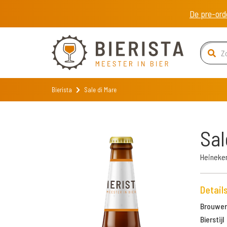
De pre-ord
Bierista
Sale di Mare
Sal
Heineken
Detail
Brouweri
Bierstijl