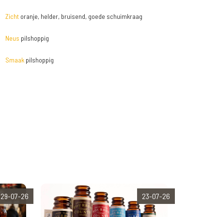
Zicht
oranje, helder, bruisend, goede schuimkraag
Neus
pilshoppig
Smaak
pilshoppig
29-07-26
23-07-26