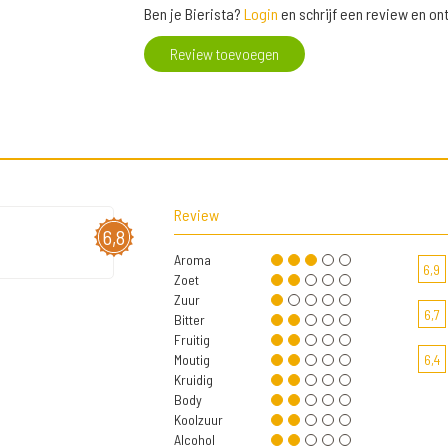
Ben je Bierista?
Login
en schrijf een review en o
Review toevoegen
Review
6,8
Aroma
6,9
Zoet
Zuur
6,7
Bitter
Fruitig
Moutig
6,4
Kruidig
Body
Koolzuur
Alcohol