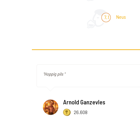
Neus
7,1
"Hoppig pils "
Arnold Ganzevles
26.608