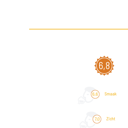
6,8
Smaak
6,6
Zicht
7,0