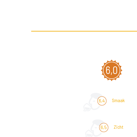
6,0
Smaak
6,4
Zicht
6,5