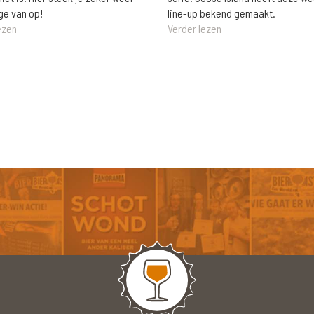
ge van op!
line-up bekend gemaakt.
ezen
Verder lezen