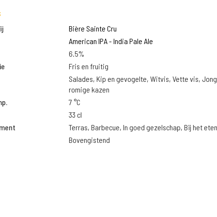
s
j
Bière Sainte Cru
American IPA - India Pale Ale
6.5%
ie
Fris en fruitig
Salades, Kip en gevogelte, Witvis, Vette vis, Jon
romige kazen
mp.
7 °C
33 cl
oment
Terras, Barbecue, In goed gezelschap, Bij het ete
Bovengistend