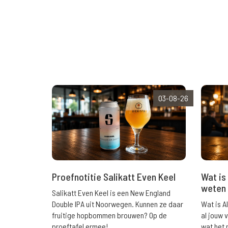
03-08-26
Wat is 
Proefnotitie Salikatt Even Keel
weten 
Salikatt Even Keel is een New England
Wat is A
Double IPA uit Noorwegen. Kunnen ze daar
al jouw 
fruitige hopbommen brouwen? Op de
wat het 
proeftafel ermee!