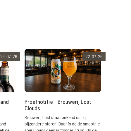
23-07-26
22-07-26
rand-
Proefnotitie - Brouwerij Lost -
Clouds
Brouwerij Lost staat bekend om zijn
rand-
bijzondere bieren. Daar is de de smoothie
eek de
sour Clouds geen uitzondering op. Op de