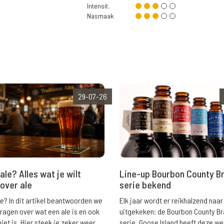
Intensit.
Nasmaak
29-07-26
ale? Alles wat je wilt
Line-up Bourbon County B
over ale
serie bekend
le? In dit artikel beantwoorden we
Elk jaar wordt er reikhalzend naar
vragen over wat een ale is en ook
uitgekeken: de Bourbon County B
niet is. Hier steek je zeker weer
serie. Goose Island heeft deze w