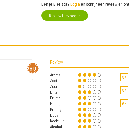
Ben je Bierista?
Login
en schrijf een review en o
Review toevoegen
Review
6,0
Aroma
6,5
Zoet
Zuur
6,3
Bitter
Fruitig
Moutig
6,4
Kruidig
Body
Koolzuur
Alcohol