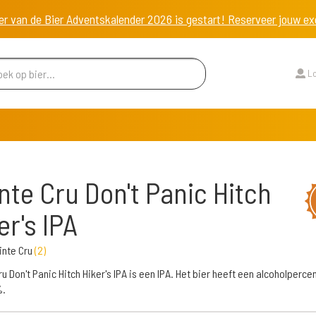
er van de Bier Adventskalender 2026 is gestart! Reserveer jouw 
Lo
nte Cru Don't Panic Hitch
er's IPA
inte Cru
(
2
)
ru Don't Panic Hitch Hiker's IPA is een IPA. Het bier heeft een alcoholperc
%.