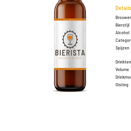
Detail
Brouweri
Bierstijl
Alcohol
Categor
Spijzen
Drinkte
Volume
Drinkm
Gisting