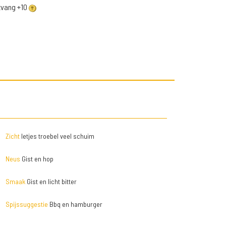
ntvang +10
Zicht
Ietjes troebel veel schuim
Neus
Gist en hop
Smaak
Gist en licht bitter
Spijssuggestie
Bbq en hamburger