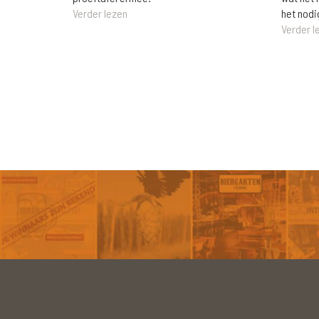
het nodi
Verder lezen
Verder l