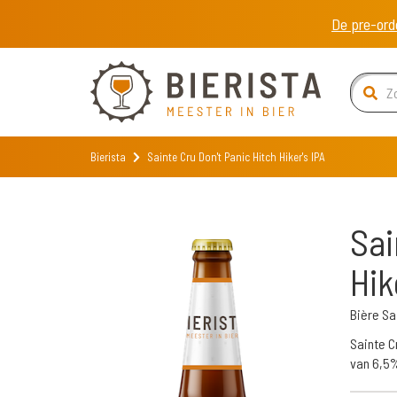
De pre-ord
Bierista
Sainte Cru Don't Panic Hitch Hiker's IPA
Sai
Hik
Bière Sa
Sainte C
van 6,5