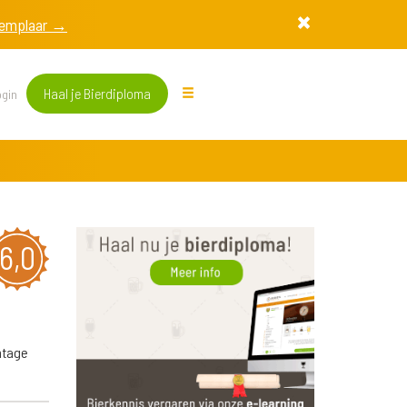
exemplaar →
Haal je Bierdiploma
gin
6,0
entage