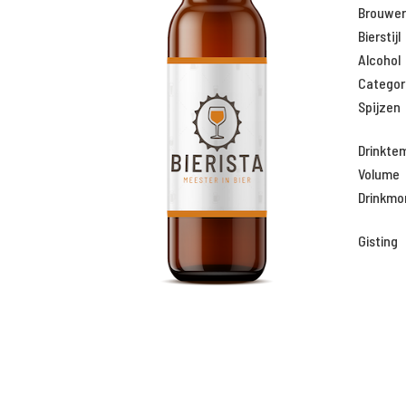
Brouweri
Bierstijl
Alcohol
Categor
Spijzen
Drinkte
Volume
Drinkm
Gisting