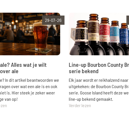
29-07-26
ale? Alles wat je wilt
Line-up Bourbon County B
over ale
serie bekend
le? In dit artikel beantwoorden we
Elk jaar wordt er reikhalzend naar
vragen over wat een ale is en ook
uitgekeken: de Bourbon County B
niet is. Hier steek je zeker weer
serie. Goose Island heeft deze w
ge van op!
line-up bekend gemaakt.
ezen
Verder lezen