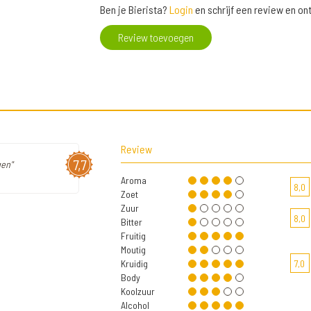
Ben je Bierista?
Login
en schrijf een review en o
Review toevoegen
Review
7,7
gen"
Aroma
8,0
Zoet
Zuur
8,0
Bitter
Fruitig
Moutig
Kruidig
7,0
Body
Koolzuur
Alcohol