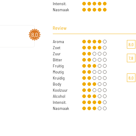
Intensit.
Nasmaak
Review
8,0
Aroma
8,0
Zoet
Zuur
7,8
Bitter
Fruitig
Moutig
Kruidig
8,0
Body
Koolzuur
Alcohol
Intensit.
Nasmaak