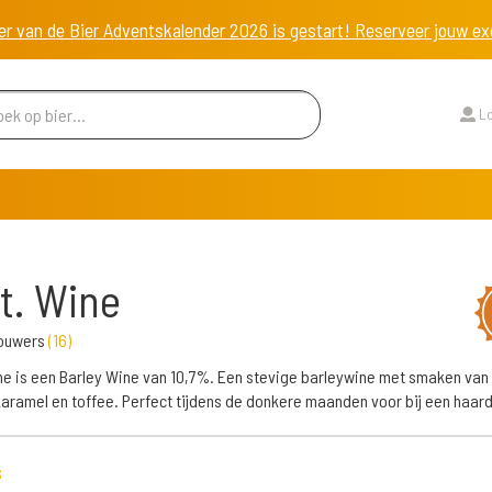
er van de Bier Adventskalender 2026 is gestart! Reserveer jouw 
Lo
t. Wine
rouwers
(
16
)
ne is een Barley Wine van 10,7%. Een stevige barleywine met smaken van
 karamel en toffee. Perfect tijdens de donkere maanden voor bij een haard
s