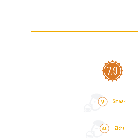
7,9
Smaak
7,5
Zicht
8,0