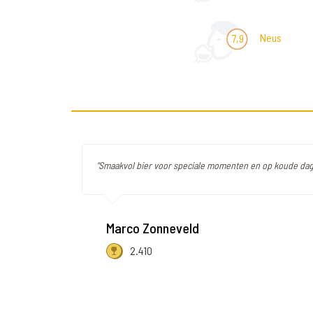
Neus
7,9
"Smaakvol bier voor speciale momenten en op koude da
Marco Zonneveld
2.410