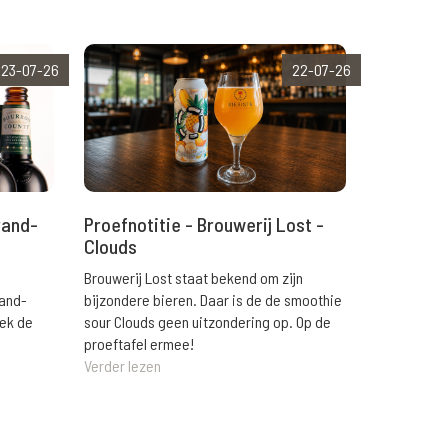
23-07-26
22-07-26
rand-
Proefnotitie - Brouwerij Lost -
Clouds
Brouwerij Lost staat bekend om zijn
rand-
bijzondere bieren. Daar is de de smoothie
eek de
sour Clouds geen uitzondering op. Op de
proeftafel ermee!
Verder lezen