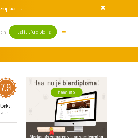
exemplaar →
Haal je Bierdiploma
gin
7,9
 tonka,
vuur.