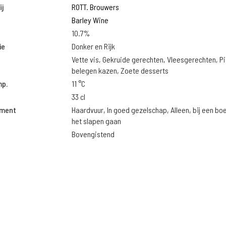
j
ROTT. Brouwers
Barley Wine
10.7%
ie
Donker en Rijk
Vette vis, Gekruide gerechten, Vleesgerechten, Pi
belegen kazen, Zoete desserts
mp.
11 °C
33 cl
oment
Haardvuur, In goed gezelschap, Alleen, bij een bo
het slapen gaan
Bovengistend