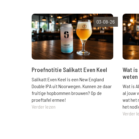
03-08-26
Wat is 
Proefnotitie Salikatt Even Keel
weten 
Salikatt Even Keel is een New England
Wat is A
Double IPA uit Noorwegen. Kunnen ze daar
al jouw 
fruitige hopbommen brouwen? Op de
wat het 
proeftafel ermee!
het nodi
Verder lezen
Verder l