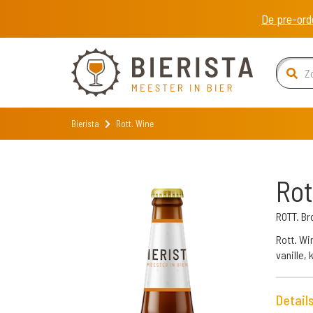
De pre-ord
Bierista
Rott. Wine
Rot
ROTT. B
Rott. Wi
vanille,
Detail