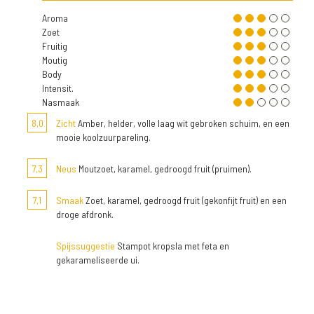
Aroma
Zoet
Fruitig
Moutig
Body
Intensit.
Nasmaak
8,0
Zicht
Amber, helder, volle laag wit gebroken schuim, en een
mooie koolzuurpareling.
7,3
Neus
Moutzoet, karamel, gedroogd fruit (pruimen).
7,1
Smaak
Zoet, karamel, gedroogd fruit (gekonfijt fruit) en een
droge afdronk.
Spijssuggestie
Stampot kropsla met feta en
gekarameliseerde ui.