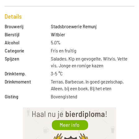
Details
Brouwerij
Stadsbroewerie Remunj
Bierstijl
Witbier
Alcohol
5.0%
Categorie
Fris en fruitig
Spijzen
Salades, Kip en gevogelte, Witvis, Vette
vis, Jonge en romige kazen
Drinktemp.
3-5 °C
Drinkmoment
Terras, Barbecue, In goed gezelschap,
Alleen, bij een boek, Bij het eten
Gisting
Bovengistend