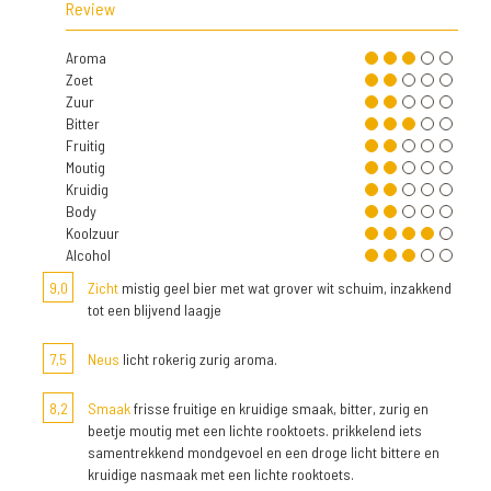
Review
Aroma
Zoet
Zuur
Bitter
Fruitig
Moutig
Kruidig
Body
Koolzuur
Alcohol
9,0
Zicht
mistig geel bier met wat grover wit schuim, inzakkend
tot een blijvend laagje
7,5
Neus
licht rokerig zurig aroma.
8,2
Smaak
frisse fruitige en kruidige smaak, bitter, zurig en
beetje moutig met een lichte rooktoets. prikkelend iets
samentrekkend mondgevoel en een droge licht bittere en
kruidige nasmaak met een lichte rooktoets.