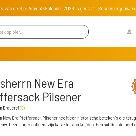
er van de Bier Adventskalender 2026 is gestart! Reserveer jouw 
Lo
sherrn New Era
ffersack Pilsener
n Brauerei
(
9
)
n New Era Pfeffersack Pilsener heeft een historische betekenis die terug
euw. Deze Lager ontleent zijn karakter aan kruiden. Een subtiel bier met 