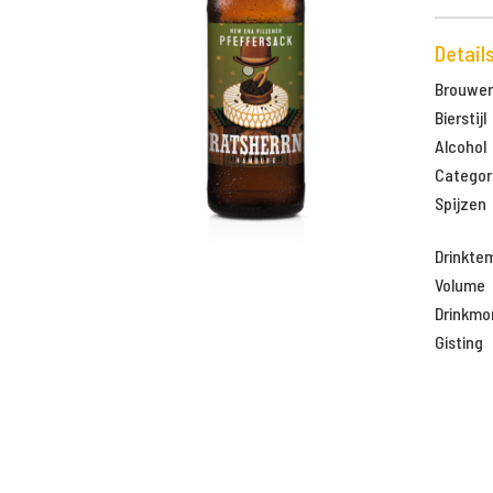
Detail
Brouweri
Bierstijl
Alcohol
Categor
Spijzen
Drinkte
Volume
Drinkm
Gisting