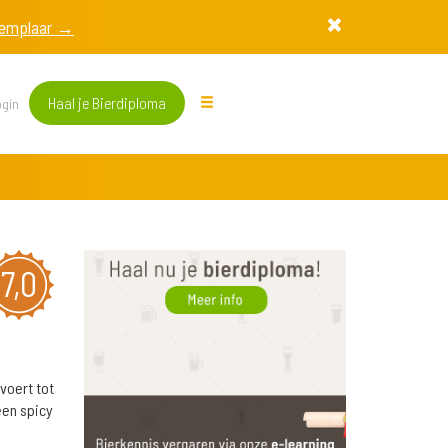
exemplaar →
Haal je Bierdiploma
gin
7,0
voert tot
een spicy