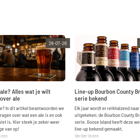
29-07-26
ale? Alles wat je wilt
Line-up Bourbon County B
over ale
serie bekend
le? In dit artikel beantwoorden we
Elk jaar wordt er reikhalzend naar
vragen over wat een ale is en ook
uitgekeken: de Bourbon County B
niet is. Hier steek je zeker weer
serie. Goose Island heeft deze w
ge van op!
line-up bekend gemaakt.
ezen
Verder lezen