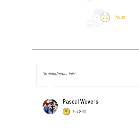
Neus
7,5
"Kruidig/peper Pils"
Pascal Wevers
53.890