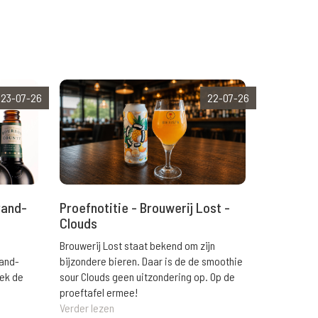
23-07-26
22-07-26
rand-
Proefnotitie - Brouwerij Lost -
Clouds
Brouwerij Lost staat bekend om zijn
rand-
bijzondere bieren. Daar is de de smoothie
eek de
sour Clouds geen uitzondering op. Op de
proeftafel ermee!
Verder lezen