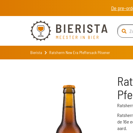
De pre-ord
Bierista
Ratsherrn New Era Pfeffersack Pilsener
Rat
Pfe
Ratsherr
Ratsherr
de 16e e
aard.