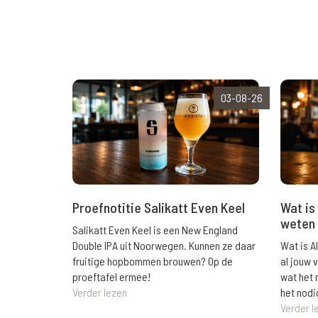
03-08-26
Wat is 
Proefnotitie Salikatt Even Keel
weten 
Salikatt Even Keel is een New England
Wat is A
Double IPA uit Noorwegen. Kunnen ze daar
al jouw 
fruitige hopbommen brouwen? Op de
wat het 
proeftafel ermee!
het nodi
Verder lezen
Verder l