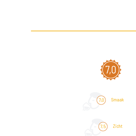
7,0
Smaak
7,0
Zicht
7,5