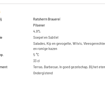
s
j
Ratsherrn Brauerei
Pilsener
4.9%
ie
Soepel en Subtiel
Salades, Kip en gevogelte, Witvis, Vleesgerechte
en romige kazen
mp.
5 °C
33 cl
oment
Terras, Barbecue, In goed gezelschap, Bij het ete
Ondergistend