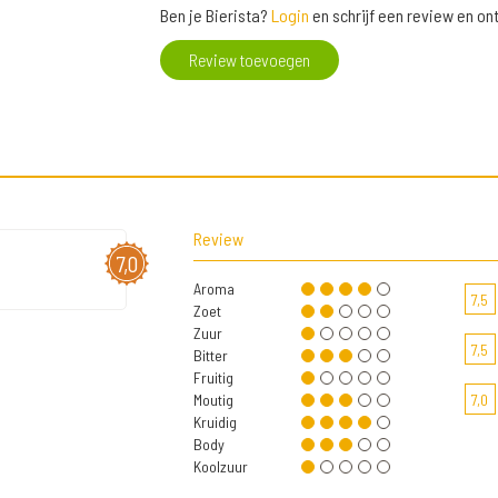
Ben je Bierista?
Login
en schrijf een review en o
Review toevoegen
Review
7,0
Aroma
7,5
Zoet
Zuur
7,5
Bitter
Fruitig
Moutig
7,0
Kruidig
Body
Koolzuur