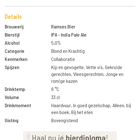
Details
Brouwerij
Ramses Bier
Bierstijl
IPA - India Pale Ale
Alcohol
5.0%
Categorie
Blond en Krachtig
Kenmerken
Collaboratie
Spijzen
Kip en gevogelte, Vette vis, Gekruide
gerechten, Vleesgerechten, Jonge en
romige kazen
Drinktemp.
6 °C
Volume
33 cl
Drinkmoment
Haardvuur, In goed gezelschap, Alleen, bij
een boek, Bij het eten
Gisting
Bovengistend