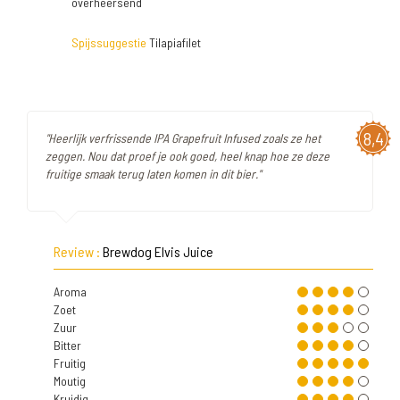
overheersend
Spijssuggestie
Tilapiafilet
8,4
"Heerlijk verfrissende IPA Grapefruit Infused zoals ze het
zeggen. Nou dat proef je ook goed, heel knap hoe ze deze
fruitige smaak terug laten komen in dit bier."
Review :
Brewdog Elvis Juice
Aroma
Zoet
Zuur
Bitter
Fruitig
Moutig
Kruidig