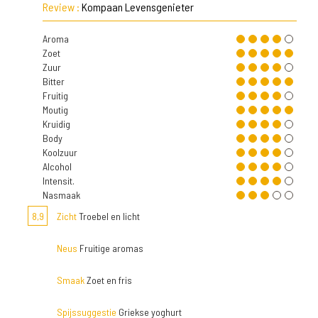
Review :
Kompaan Levensgenieter
Aroma
Zoet
Zuur
Bitter
Fruitig
Moutig
Kruidig
Body
Koolzuur
Alcohol
Intensit.
Nasmaak
8,9
Zicht
Troebel en licht
Neus
Fruitige aromas
Smaak
Zoet en fris
Spijssuggestie
Griekse yoghurt