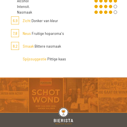
Alcohol
Intensit.
Nasmaak
6,9
Zicht
Donker van kleur
7,8
Neus
Fruitige hoparoma's
8,2
Smaak
Bittere nasmaak
Spijssuggestie
Pittige kaas