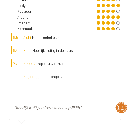
Body
Koolzuur
Alcohol
Intensit.
Nasmaak
8,5
Zicht
Mooi troebel bier
8,4
Neus
Heerlijk fruitig in de neus
7,7
Smaak
Grapefruit, citrus
Spijssuggestie
Jonge kaas
8,9
"Heerlijk fruitig en fris echt een top NEIPA"