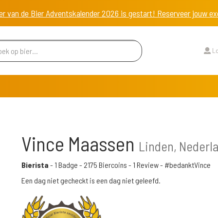
er van de Bier Adventskalender 2026 is gestart! Reserveer jouw 
Lo
Vince Maassen
Linden, Nederl
Bierista
-
1 Badge
-
2175 Biercoins
-
1 Review
- #bedanktVince
Een dag niet gecheckt is een dag niet geleefd.