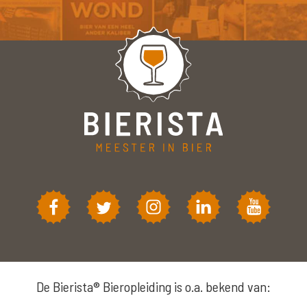
De Bierista® Bieropleiding is o.a. bekend van: