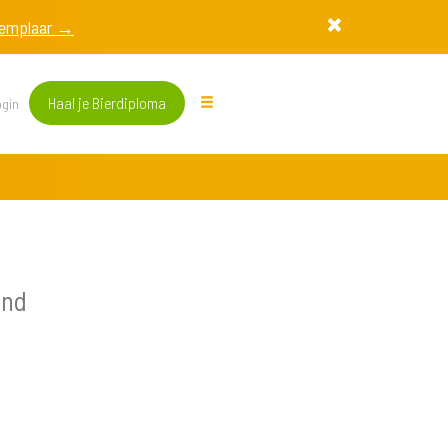
exemplaar →
Haal je Bierdiploma
gin
and