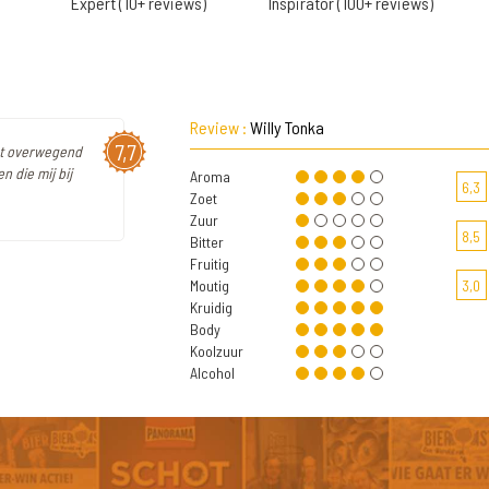
Expert (10+ reviews)
Inspirator (100+ reviews)
Review :
Willy Tonka
7,7
met overwegend
n die mij bij
Aroma
6,3
Zoet
Zuur
8,5
Bitter
Fruitig
Moutig
3,0
Kruidig
Body
Koolzuur
Alcohol