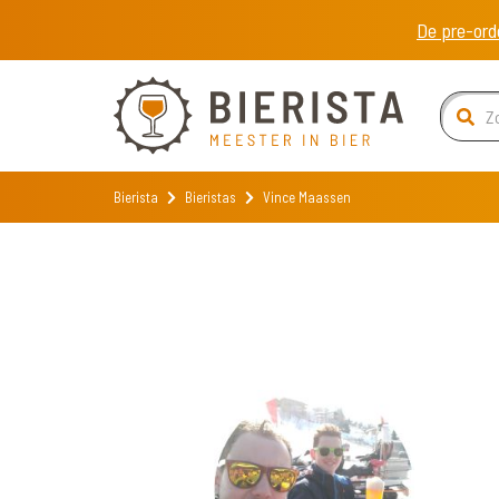
De pre-ord
Bierista
Bieristas
Vince Maassen