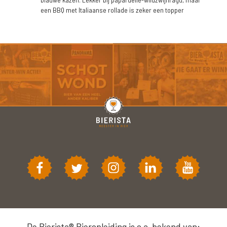
een BBQ met Italiaanse rollade is zeker een topper
De Bierista® Bieropleiding is o.a. bekend van: