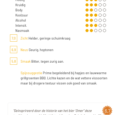
Kruidig
Body
Koolzuur
Alcohol
Intensit.
Nasmaak
7,0
Zicht
Helder, geringe schuimkraag
6,9
Neus
Geurig, hoptonen
5,8
Smaak
Bitter, tegen zurig aan.
Spijssuggestie
Prime begeleidend bij hapjes en lauwwarme
grillgroenten BBQ. Lichte kazen en de wat vettere vissoorten
maar bij drogere textuur vissen ook goed van smaak.
6,7
"Geinsprireerd door de historie van het bier 'Omer" deze