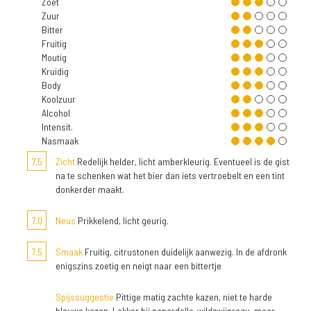
Zoet
Zuur
Bitter
Fruitig
Moutig
Kruidig
Body
Koolzuur
Alcohol
Intensit.
Nasmaak
7,5
Zicht
Redelijk helder, licht amberkleurig. Eventueel is de gist
na te schenken wat het bier dan iets vertroebelt en een tint
donkerder maakt.
7,0
Neus
Prikkelend, licht geurig.
7,5
Smaak
Fruitig, citrustonen duidelijk aanwezig. In de afdronk
enigszins zoetig en neigt naar een bittertje
Spijssuggestie
Pittige matig zachte kazen, niet te harde
blauwe kazen. Lekker bij papardelle-wildzwijnragu, maar