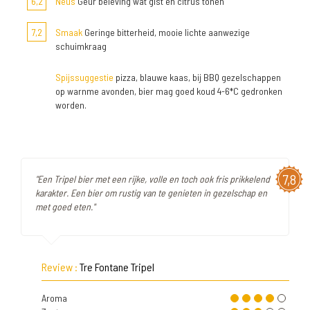
6,2
Neus
Geur beleving wat gist en citrus tonen
7,2
Smaak
Geringe bitterheid, mooie lichte aanwezige
schuimkraag
Spijssuggestie
pizza, blauwe kaas, bij BBQ gezelschappen
op warnme avonden, bier mag goed koud 4-6*C gedronken
worden.
7,8
"Een Tripel bier met een rijke, volle en toch ook fris prikkelend
karakter. Een bier om rustig van te genieten in gezelschap en
met goed eten."
Review :
Tre Fontane Tripel
Aroma