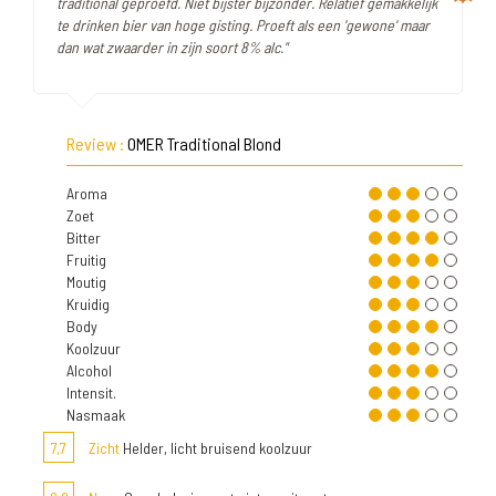
traditional geproefd. Niet bijster bijzonder. Relatief gemakkelijk
te drinken bier van hoge gisting. Proeft als een 'gewone' maar
dan wat zwaarder in zijn soort 8% alc."
Review :
OMER Traditional Blond
Aroma
Zoet
Bitter
Fruitig
Moutig
Kruidig
Body
Koolzuur
Alcohol
Intensit.
Nasmaak
7,7
Zicht
Helder, licht bruisend koolzuur