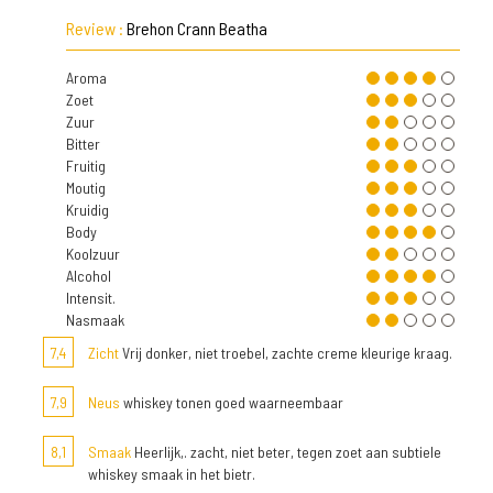
Review :
Brehon Crann Beatha
Aroma
Zoet
Zuur
Bitter
Fruitig
Moutig
Kruidig
Body
Koolzuur
Alcohol
Intensit.
Nasmaak
7,4
Zicht
Vrij donker, niet troebel, zachte creme kleurige kraag.
7,9
Neus
whiskey tonen goed waarneembaar
8,1
Smaak
Heerlijk,. zacht, niet beter, tegen zoet aan subtiele
whiskey smaak in het bietr.