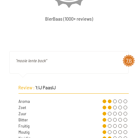
BierBaas (1000+ reviews)
7,6
"mooie lente bock"
Review :
't IJ PaasIJ
Aroma
Zoet
Zuur
Bitter
Fruitig
Moutig