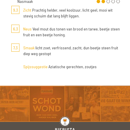
Nasmaak
9,3
Zicht
Prachtig helder, veel koolzuur, licht geel, mooi wit
stevig schuim dat lang blijft liggen.
6,3
Neus
Veel mout dus tonen van brood en tarwe, beetje steen
fruit en een beetje honing.
7,3
Smaak
licht zoet, verfrissend, zacht, dun beetje steen fruit
diep weg gestopt
Spijssuggestie
Aziatische gerechten, zoutjes