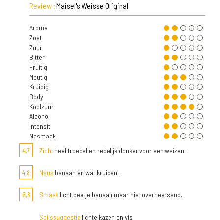
Review :
Maisel's Weisse Original
Aroma
Zoet
Zuur
Bitter
Fruitig
Moutig
Kruidig
Body
Koolzuur
Alcohol
Intensit.
Nasmaak
4,7
Zicht
heel troebel en redelijk donker voor een weizen.
4,8
Neus
banaan en wat kruiden.
6,8
Smaak
licht beetje banaan maar niet overheersend.
Spijssuggestie
lichte kazen en vis