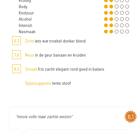
Kruidig
Body
Koolzuur
Alcohol
Intensit.
Nasmaak
6,3
Zicht
iets wat troebel donker blond
7,0
Neus
in de geur banaan en kruiden
8,2
Smaak
fris zacht elegant rond goed in balans
Spijssuggestie
lente stoof
6,1
"mooie volle maar zachte weizen"