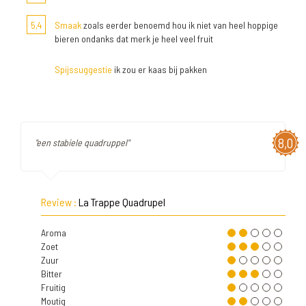
5,4
Smaak
zoals eerder benoemd hou ik niet van heel hoppige
bieren ondanks dat merk je heel veel fruit
Spijssuggestie
ik zou er kaas bij pakken
8,0
"een stabiele quadruppel"
Review :
La Trappe Quadrupel
Aroma
Zoet
Zuur
Bitter
Fruitig
Moutig