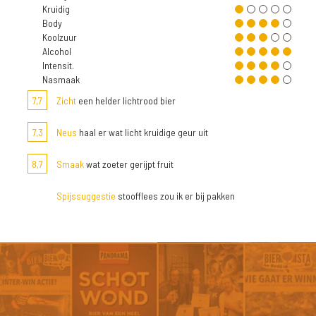
Kruidig
Body
Koolzuur
Alcohol
Intensit.
Nasmaak
7,7
Zicht
een helder lichtrood bier
7,3
Neus
haal er wat licht kruidige geur uit
8,7
Smaak
wat zoeter gerijpt fruit
Spijssuggestie
stoofflees zou ik er bij pakken