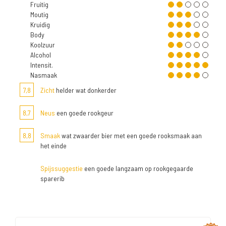
Fruitig
Moutig
Kruidig
Body
Koolzuur
Alcohol
Intensit.
Nasmaak
7,8
Zicht
helder wat donkerder
8,7
Neus
een goede rookgeur
8,8
Smaak
wat zwaarder bier met een goede rooksmaak aan
het einde
Spijssuggestie
een goede langzaam op rookgegaarde
sparerib