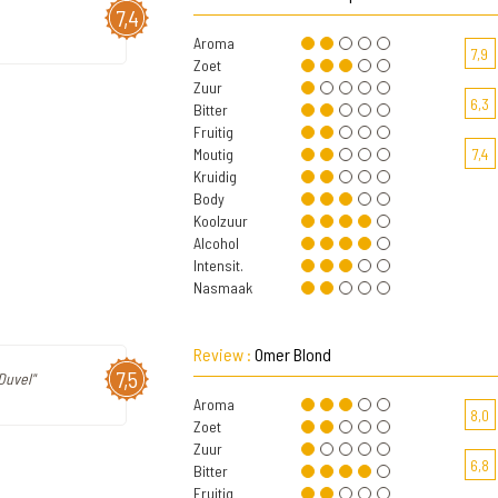
7,4
Aroma
7,9
Zoet
Zuur
6,3
Bitter
Fruitig
Moutig
7,4
Kruidig
Body
Koolzuur
Alcohol
Intensit.
Nasmaak
Review :
Omer Blond
7,5
Duvel"
Aroma
8,0
Zoet
Zuur
6,8
Bitter
Fruitig