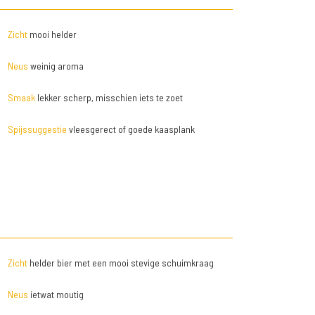
Zicht
mooi helder
Neus
weinig aroma
Smaak
lekker scherp, misschien iets te zoet
Spijssuggestie
vleesgerect of goede kaasplank
Zicht
helder bier met een mooi stevige schuimkraag
Neus
ietwat moutig