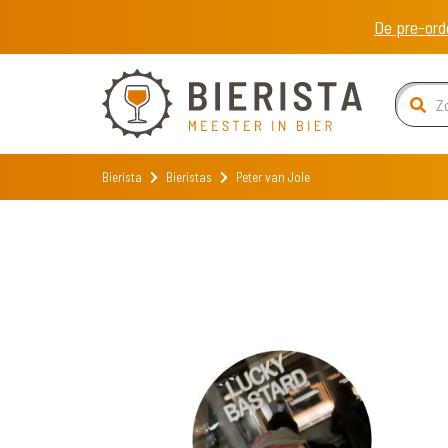
De pre-ord
Bierista
Bieristas
Peter van Jole