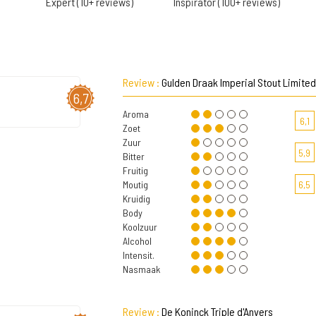
Expert (10+ reviews)
Inspirator (100+ reviews)
Review :
Gulden Draak Imperial Stout Limited
6,7
Aroma
6,1
Zoet
Zuur
5,9
Bitter
Fruitig
Moutig
6,5
Kruidig
Body
Koolzuur
Alcohol
Intensit.
Nasmaak
Review :
De Koninck Triple d'Anvers