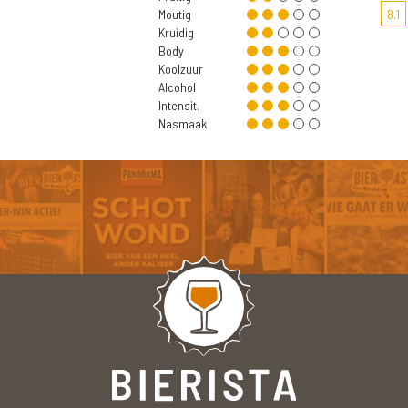
Moutig
8,1
Kruidig
Body
Koolzuur
Alcohol
Intensit.
Nasmaak