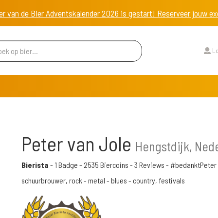
er van de Bier Adventskalender 2026 is gestart! Reserveer jouw 
Lo
Peter van Jole
Hengstdijk, Ned
Bierista
-
1 Badge
-
2535 Biercoins
-
3 Reviews
- #bedanktPeter
schuurbrouwer, rock - metal - blues - country, festivals