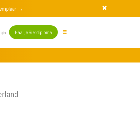
exemplaar →
Haal je Bierdiploma
gin
erland