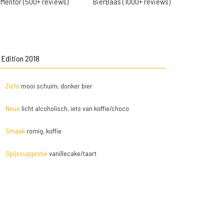
Mentor (500+ reviews)
BierBaas (1000+ reviews)
 Edition 2018
Zicht
mooi schuim, donker bier
Neus
licht alcoholisch, iets van koffie/choco
Smaak
romig, koffie
Spijssuggestie
vanillecake/taart