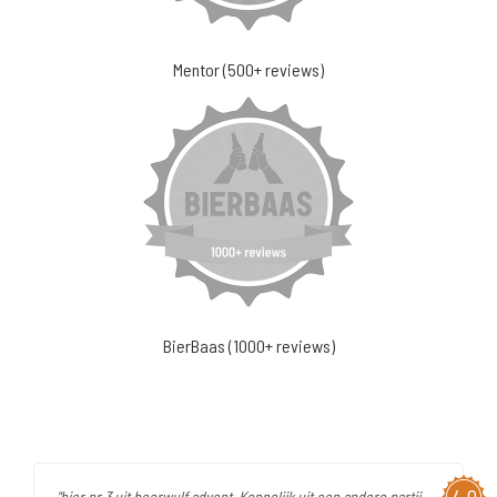
Mentor (500+ reviews)
BierBaas (1000+ reviews)
"bier nr 3 uit beerwulf advent. Kennelijk uit een andere partij