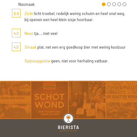
Nasmaak
6,0
Zicht
licht troebel, redelijk weinig schuim en heel snel weg,
bij openen een heel klein sisje hoorbaar.
4,0
Neus
tja.... niet veel
4,0
Smaak
plat, net een erg goedkoop bier met weinig koolzuur
Spijssuggestie
geen, niet voor herhaling vatbaar.