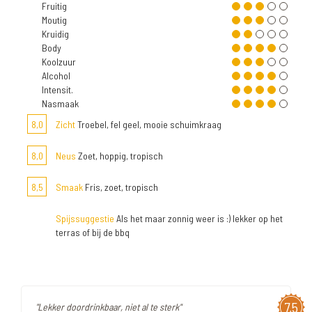
Fruitig
Moutig
Kruidig
Body
Koolzuur
Alcohol
Intensit.
Nasmaak
8,0
Zicht
Troebel, fel geel, mooie schuimkraag
8,0
Neus
Zoet, hoppig, tropisch
8,5
Smaak
Fris, zoet, tropisch
Spijssuggestie
Als het maar zonnig weer is :) lekker op het
terras of bij de bbq
7,5
"Lekker doordrinkbaar, niet al te sterk"