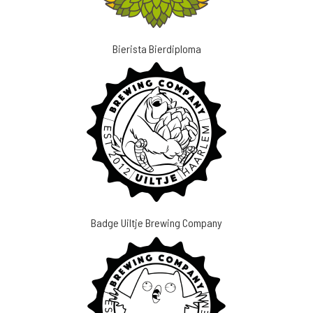
Bierista Bierdiploma
Badge Uiltje Brewing Company