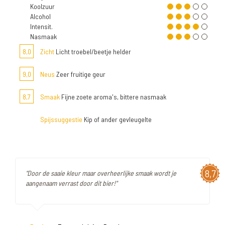
Koolzuur
Alcohol
Intensit.
Nasmaak
8,0
Zicht
Licht troebel/beetje helder
9,0
Neus
Zeer fruitige geur
8,7
Smaak
Fijne zoete aroma's, bittere nasmaak
Spijssuggestie
Kip of ander gevleugelte
8,7
"Door de saaie kleur maar overheerlijke smaak wordt je
aangenaam verrast door dit bier!"