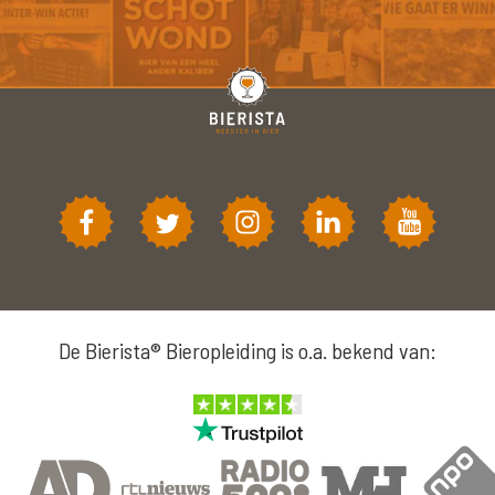
De Bierista® Bieropleiding is o.a. bekend van: