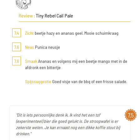
Review :
Tiny Rebel Cali Pale
7,4
Zicht
beetje hazy en ananas geel. Mooie schuimkraag
7,6
Neus
Punica neusje
7,6
Smaak
Ananas en volgens mij een beetje mango met in de
afdronk een bittertje
Spijssuggestie
Goed visje van de bbq of een frisse salade.
7,5
"Dit is iets persoonlijks denk ik, Ik vind het een tof
(experimenteel) bier die goed gelukt is. De stroopwafel is er
zekerste weten. Je kan ernaast nog een dikke koffie stout bij
drinken."