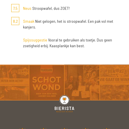
7,5
Neus
Stroopwafel, dus ZOET!
8,2
Smaak
Niet gelogen, het is stroopwafel. Een pak vol met
kanjers.
Spijssuggestie
Vooral te gebruiken als toetje. Dus geen
zoetigheid erbij. Kaasplankje kan best.