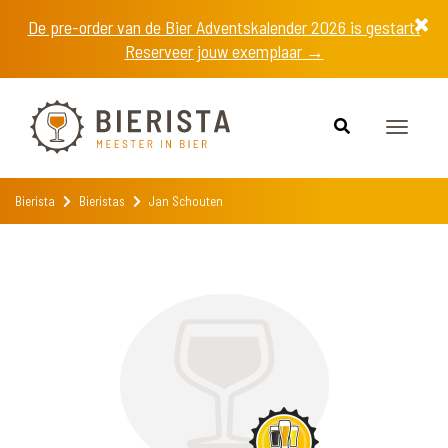
De pre-order van de Bier Adventskalender 2026 is gestart!
Reserveer jouw exemplaar →
Toggle
navigat
Bierista
Bieristas
Jan Schouten