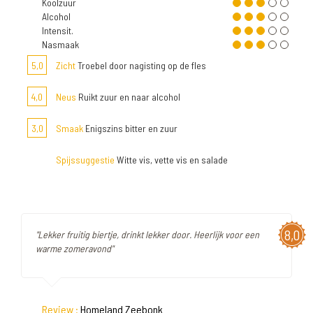
Koolzuur
Alcohol
Intensit.
Nasmaak
5,0
Zicht
Troebel door nagisting op de fles
4,0
Neus
Ruikt zuur en naar alcohol
3,0
Smaak
Enigszins bitter en zuur
Spijssuggestie
Witte vis, vette vis en salade
8,0
"Lekker fruitig biertje, drinkt lekker door. Heerlijk voor een
warme zomeravond"
Review :
Homeland Zeebonk