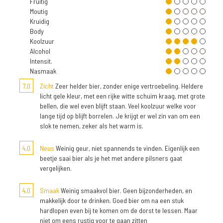
Fruitig
Moutig
Kruidig
Body
Koolzuur
Alcohol
Intensit.
Nasmaak
7,0
Zicht
Zeer helder bier, zonder enige vertroebeling. Heldere
licht gele kleur, met een rijke witte schuim kraag, met grote
bellen, die wel even blijft staan. Veel koolzuur welke voor
lange tijd op blijft borrelen. Je krijgt er wel zin van om een
slok te nemen, zeker als het warm is.
4,0
Neus
Weinig geur, niet spannends te vinden. Eigenlijk een
beetje saai bier als je het met andere pilsners gaat
vergelijken.
4,0
Smaak
Weinig smaakvol bier. Geen bijzonderheden, en
makkelijk door te drinken. Goed bier om na een stuk
hardlopen even bij te komen om de dorst te lessen. Maar
niet om eens rustig voor te gaan zitten