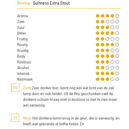
Review :
Guinness Extra Stout
Aroma
Zoet
Zuur
Bitter
Fruitig
Moutig
Kruidig
Body
Koolzuur
Alcohol
Intensit.
Nasmaak
7,0
Zicht
Zeer donker bier, komt nog wel wat licht van de zak
lamp door en ook helder. Uit de fles geschonken zakt de
donkere schuim kraag snel in.koolzuur is niet te zien maar
wel aanwezig.
7,1
Neus
Het donkere komt terug in de geur, die is aanwezig, en
heeft wat gebrands of koffie tinten. En