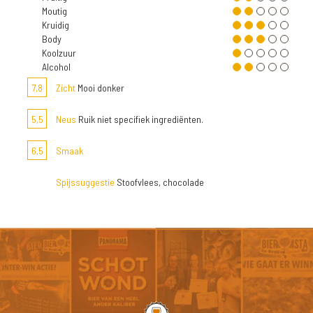
Moutig
Kruidig
Body
Koolzuur
Alcohol
7,8
Zicht
Mooi donker
5,5
Neus
Ruik niet specifiek ingrediënten.
6,5
Smaak
Spijssuggestie
Stoofvlees, chocolade