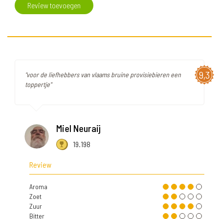
Review toevoegen
9,3
"voor de liefhebbers van vlaams bruine provisiebieren een
toppertje"
Miel Neuraij
19.198
Review
Aroma
Zoet
Zuur
Bitter