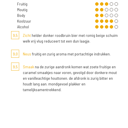
Fruitig
Moutig
Body
Koolzuur
Alcohol
9,5
Zicht
helder donker roodbruin bier met romig beige schuim
welk vrij vlug reduceert tot een dun laagje.
9,0
Neus
fruitig en zurig aroma met portachtige indrukken.
9,5
Smaak
na de zurige aandronk komen wat zoete fruitige en
caramel smaakjes naar voren, gevolgd door donkere mout
en vanilleachtige houttonen. de afdronk is zurig bitter en
houdt lang aan. mondgevoel plakker en
tamelijksamentrekkend.