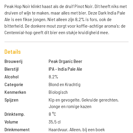
Peak Hop Noir klinkt haast als de druif Pinot Noir. Dit heeft niks met
druiven of wijn te maken, maar alles met bier. Deze Dark India Pale
Ale is een fikse jongen. Niet alleen zijn 8,2% is fors, ook de
bitterheid. De donkere mout zorgt voor koffie-achtige aroma's; de
Centennial-hop geeft dit bier een stukje kruidigheid mee.
Details
Brouwerij
Peak Organic Beer
Bierstijl
IPA - India Pale Ale
Alcohol
8.2%
Categorie
Blond en Krachtig
Kenmerken
Biologisch
Spijzen
Kip en gevogelte, Gekruide gerechten,
Jonge en romige kazen
Drinktemp.
8 °C
Volume
35,5 cl
Drinkmoment
Haardvuur, Alleen, bij een boek