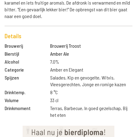
karamel en iets fruitige aroma’s. De afdronk is verwarmend en mild
bitter. "Een gevaarlijk lekker bier!" De opbrengst van dit bier gaat
naar een goed doel.
Details
Brouwerij
Brouwerij Troost
Bierstijl
Amber Ale
Alcohol
7.0%
Categorie
Amber en Elegant
Spijzen
Salades, Kip en gevogelte, Witvis,
Vleesgerechten, Jonge en romige kazen
Drinktemp.
8 °C
Volume
33 cl
Drinkmoment
Terras, Barbecue, In goed gezelschap, Bij
het eten