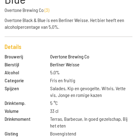
Overtone Brewing Co
(
3
)
Overtone Black & Blue is een Berliner Weisse. Het bier heeft een
alcoholpercentage van 5,0%.
Details
Brouwerij
Overtone Brewing Co
Bierstijl
Berliner Weisse
Alcohol
5.0%
Categorie
Fris en fruitig
Spijzen
Salades, Kip en gevogelte, Witvis, Vette
vis, Jonge en romige kazen
Drinktemp.
5 °C
Volume
33 cl
Drinkmoment
Terras, Barbecue, In goed gezelschap, Bij
het eten
Gisting
Bovengistend