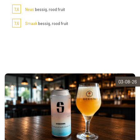
7,6
Neus
bessig, rood fruit
7,6
Smaak
bessig, rood fruit
03-08-26