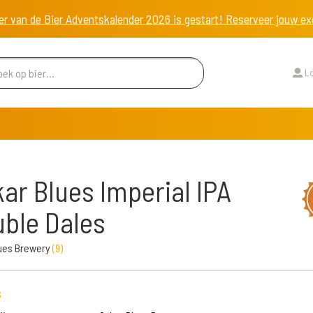
er van de Bier Adventskalender 2026 is gestart! Reserveer jouw 
Lo
ar Blues Imperial IPA
ble Dales
lues Brewery
(
9
)
s