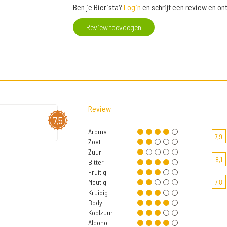
Ben je Bierista?
Login
en schrijf een review en o
Review toevoegen
Review
7,5
Aroma
7,9
Zoet
Zuur
8,1
Bitter
Fruitig
Moutig
7,8
Kruidig
Body
Koolzuur
Alcohol