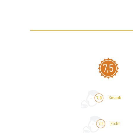
7,5
Smaak
7,8
Zicht
7,9