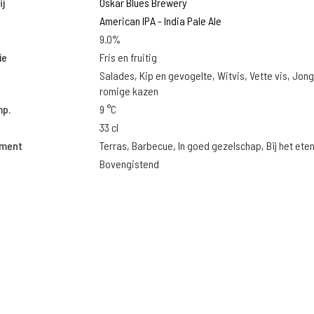
j
Oskar Blues Brewery
American IPA - India Pale Ale
9.0%
ie
Fris en fruitig
Salades, Kip en gevogelte, Witvis, Vette vis, Jon
romige kazen
mp.
9 °C
33 cl
oment
Terras, Barbecue, In goed gezelschap, Bij het ete
Bovengistend