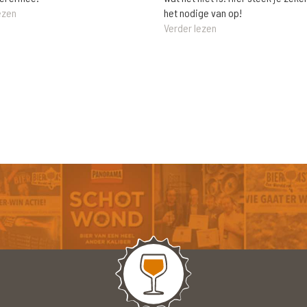
het nodige van op!
ezen
Verder lezen