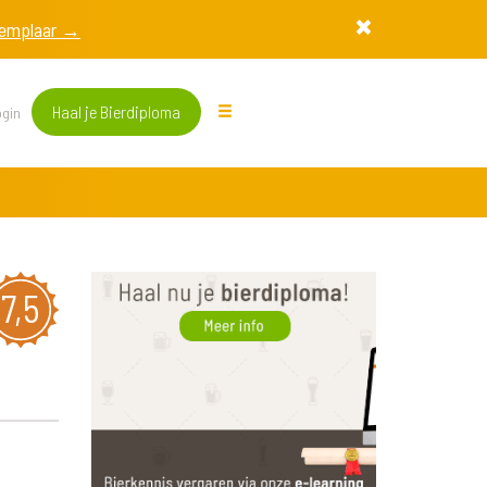
exemplaar →
Haal je Bierdiploma
gin
7,5