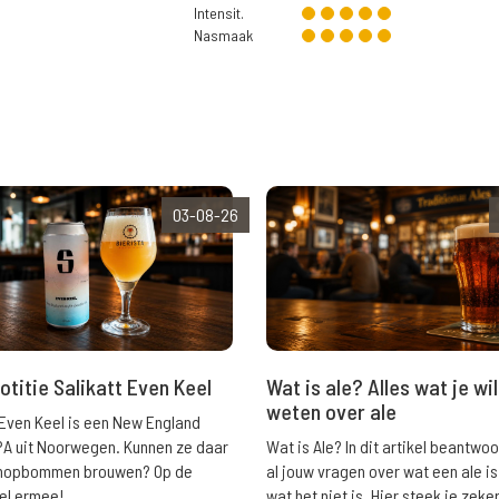
Intensit.
Nasmaak
03-08-26
Wat is ale? Alles wat je wil
otitie Salikatt Even Keel
weten over ale
 Even Keel is een New England
Wat is Ale? In dit artikel beantwo
PA uit Noorwegen. Kunnen ze daar
al jouw vragen over wat een ale is
e hopbommen brouwen? Op de
wat het niet is. Hier steek je zeke
el ermee!