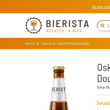
De pre-ord
Bierista
Oskar Blues Imperial IPA Double Dales
Osk
Dou
Oskar B
Detail