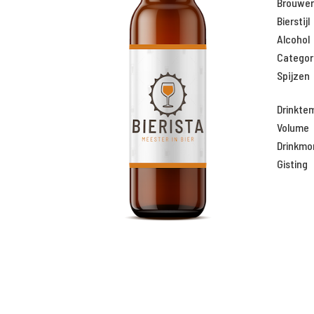
Brouweri
Bierstijl
Alcohol
Categor
Spijzen
Drinkte
Volume
Drinkm
Gisting