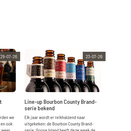
29-07-26
23-07-26
t
Line-up Bourbon County Brand-
serie bekend
orden we
Elk jaar wordt er reikhalzend naar
 en ook
uitgekeken: de Bourbon County Brand-
r weer
serie. Goose Island heeft deze week de