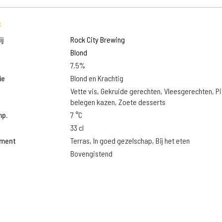
s
j
Rock City Brewing
Blond
7.5%
ie
Blond en Krachtig
Vette vis, Gekruide gerechten, Vleesgerechten, Pi
belegen kazen, Zoete desserts
mp.
7 °C
33 cl
oment
Terras, In goed gezelschap, Bij het eten
Bovengistend