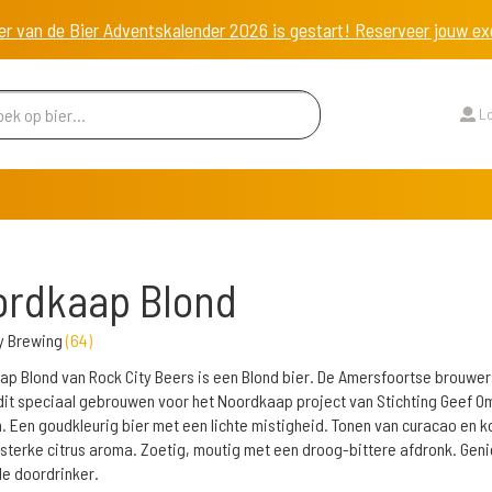
er van de Bier Adventskalender 2026 is gestart! Reserveer jouw 
Lo
ordkaap Blond
y Brewing
(
64
)
p Blond van Rock City Beers is een Blond bier. De Amersfoortse brouwer
it speciaal gebrouwen voor het Noordkaap project van Stichting Geef O
. Een goudkleurig bier met een lichte mistigheid. Tonen van curacao en k
sterke citrus aroma. Zoetig, moutig met een droog-bittere afdronk. Geni
le doordrinker.