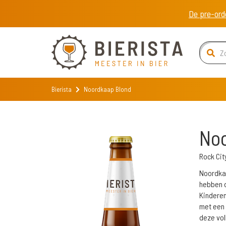
De pre-ord
Bierista
Noordkaap Blond
No
Rock Cit
Noordkaa
hebben d
Kinderen
met een 
deze vol