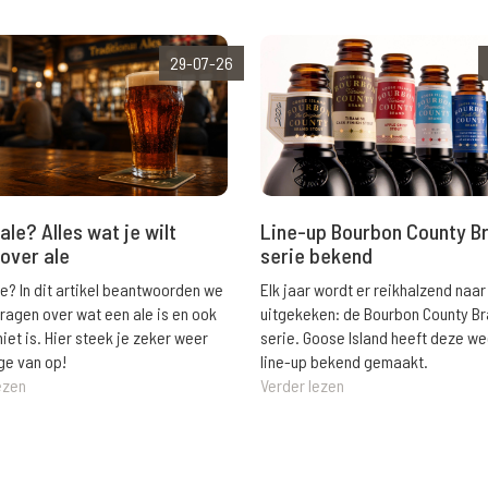
29-07-26
ale? Alles wat je wilt
Line-up Bourbon County B
over ale
serie bekend
le? In dit artikel beantwoorden we
Elk jaar wordt er reikhalzend naar
vragen over wat een ale is en ook
uitgekeken: de Bourbon County B
niet is. Hier steek je zeker weer
serie. Goose Island heeft deze w
ge van op!
line-up bekend gemaakt.
ezen
Verder lezen