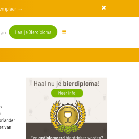
exemplaar →
Haal je Bierdiploma
gin
s
m
oriander
et van