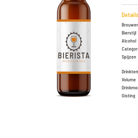
Detail
Brouweri
Bierstijl
Alcohol
Categor
Spijzen
Drinkte
Volume
Drinkm
Gisting