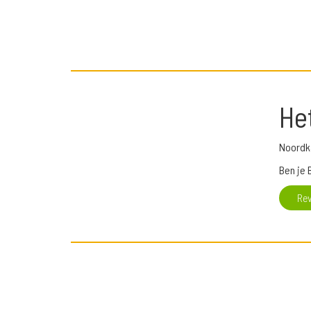
He
Noordk
Ben je 
Re