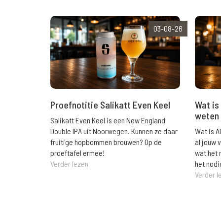
03-08-26
Wat is 
Proefnotitie Salikatt Even Keel
weten 
Salikatt Even Keel is een New England
Wat is A
Double IPA uit Noorwegen. Kunnen ze daar
al jouw 
fruitige hopbommen brouwen? Op de
wat het 
proeftafel ermee!
het nodi
Verder lezen
Verder l