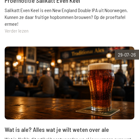
Proefnotitie Salikatt Even Keel
Salikatt Even Keel is een New England Double IPA uit Noorwegen.
Kunnen ze daar fruitige hopbommen brouwen? Op de proeftafel
ermee!
Verder lezen
29-07-26
Wat is ale? Alles wat je wilt weten over ale