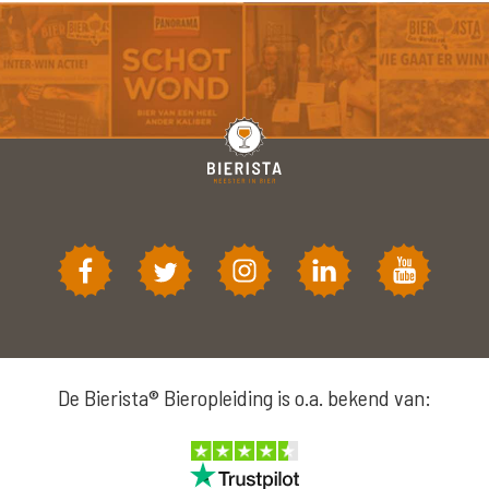
De Bierista® Bieropleiding is o.a. bekend van: