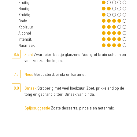
Fruitig
Moutig
Kruidig
Body
Koolzuur
Alcohol
Intensit.
Nasmaak
8,5
Zicht
Zwart bier, beetje glanzend. Veel grof bruin schuim en
veel koolzuurbelletjes.
7,5
Neus
Geroosterd, pinda en karamel.
8,0
Smaak
Stroperig met veel koolzuur. Zoet, prikkelend op de
tong en gebrand bitter. Smaak van pinda.
Spijssuggestie
Zoete desserts, pinda's en notenmix.