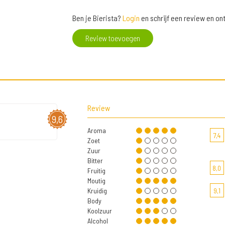
Ben je Bierista?
Login
en schrijf een review en o
Review toevoegen
Review
9,6
Aroma
7,4
Zoet
Zuur
Bitter
8,0
Fruitig
Moutig
Kruidig
9,1
Body
Koolzuur
Alcohol