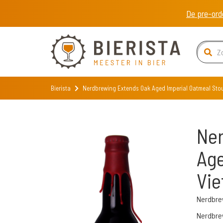
De pre-ord
Bierista
Nerdbrewing Extends Oak Aged Imperial Oatmeal Stou
Ner
Age
Vie
Nerdbre
Nerdbrew