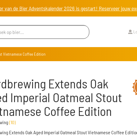
er van de Bier Adventskalender 2026 is gestart! Reserveer jouw 
Lo
t Vietnamese Coffee Edition
dbrewing Extends Oak
d Imperial Oatmeal Stout
tnamese Coffee Edition
wing
(
10
)
ing Extends Oak Aged Imperial Oatmeal Stout Vietnamese Coffee Edition