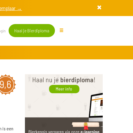
exemplaar →
Haal je Bierdiploma
gin
9,6
 is een