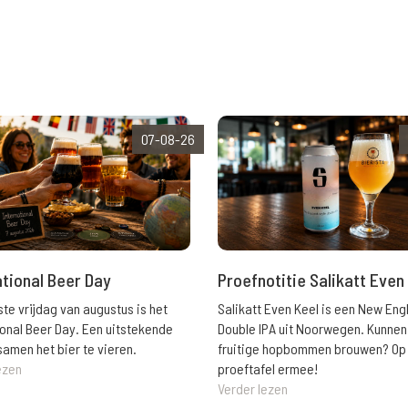
07-08-26
ational Beer Day
Proefnotitie Salikatt Even
ste vrijdag van augustus is het
Salikatt Even Keel is een New Eng
ional Beer Day. Een uitstekende
Double IPA uit Noorwegen. Kunnen
amen het bier te vieren.
fruitige hopbommen brouwen? Op
ezen
proeftafel ermee!
Verder lezen