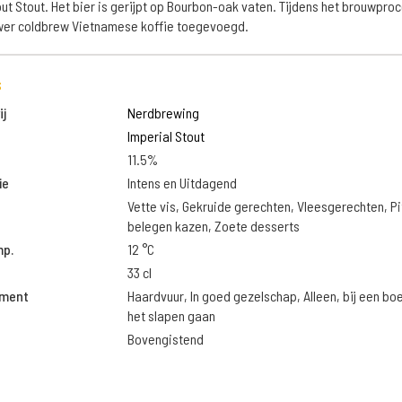
t Stout. Het bier is gerijpt op Bourbon-oak vaten. Tijdens het brouwproc
wer coldbrew Vietnamese koffie toegevoegd.
s
j
Nerdbrewing
Imperial Stout
11.5%
ie
Intens en Uitdagend
Vette vis, Gekruide gerechten, Vleesgerechten, Pi
belegen kazen, Zoete desserts
mp.
12 °C
33 cl
oment
Haardvuur, In goed gezelschap, Alleen, bij een bo
het slapen gaan
Bovengistend