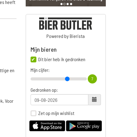
es heeft
Powered by Bierista
Mijn bieren
Dit bier heb ik gedronken
Mijn cijfer:
ttige en
7
Gedronken op:
ek, Voor
Zet op mijn wishlist