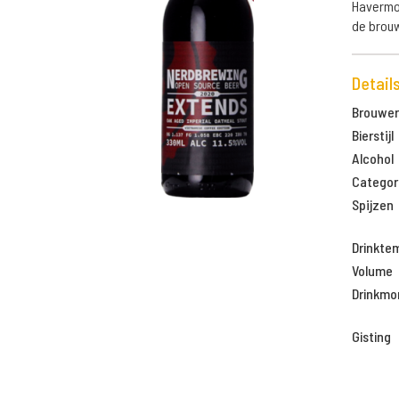
Havermou
de brou
Detail
Brouweri
Bierstijl
Alcohol
Categor
Spijzen
Drinkte
Volume
Drinkm
Gisting