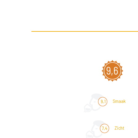
9,6
Smaak
9,1
Zicht
7,4