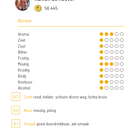
56.445
Review
Aroma
Zoet
Zuur
Bitter
Fruitig
Moutig
Kruidig
Body
Koolzuur
Alcohol
6,7
Zicht
rood, helder, schuim direct weg, lichte bruis
6,5
Neus
moutig, pilsig
6,1
Smaak
goed doordrinkbaar, ale smaak