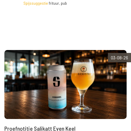
Spijssuggestie
frituur, pub
03-08-26
Proefnotitie Salikatt Even Keel