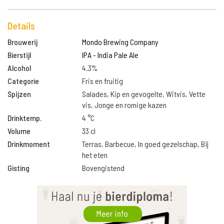
Details
Brouwerij
Mondo Brewing Company
Bierstijl
IPA - India Pale Ale
Alcohol
4.3%
Categorie
Fris en fruitig
Spijzen
Salades, Kip en gevogelte, Witvis, Vette
vis, Jonge en romige kazen
Drinktemp.
4 °C
Volume
33 cl
Drinkmoment
Terras, Barbecue, In goed gezelschap, Bij
het eten
Gisting
Bovengistend