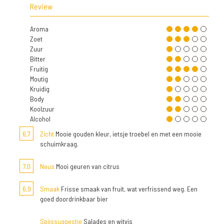
Review
Aroma
Zoet
Zuur
Bitter
Fruitig
Moutig
Kruidig
Body
Koolzuur
Alcohol
6,7
Zicht
Mooie gouden kleur, ietsje troebel en met een mooie
schuimkraag.
7,0
Neus
Mooi geuren van citrus
6,9
Smaak
Frisse smaak van fruit, wat verfrissend weg. Een
goed doordrinkbaar bier
Spijssuggestie
Salades en witvis