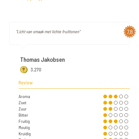
7,8
"Licht van smaak met lichte fruittonen"
Thomas Jakobsen
3.270
Review
Aroma
Zoet
Zuur
Bitter
Fruitig
Moutig
Kruidig