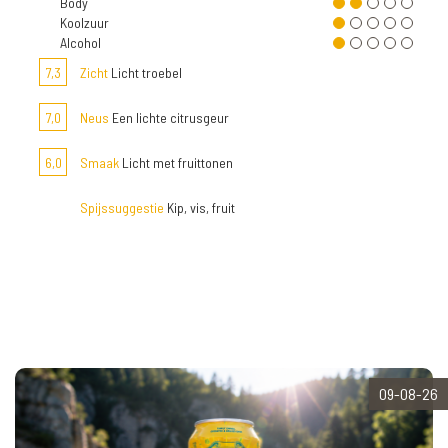
Body
Koolzuur
Alcohol
7,3
Zicht
Licht troebel
7,0
Neus
Een lichte citrusgeur
6,0
Smaak
Licht met fruittonen
Spijssuggestie
Kip, vis, fruit
09-08-26