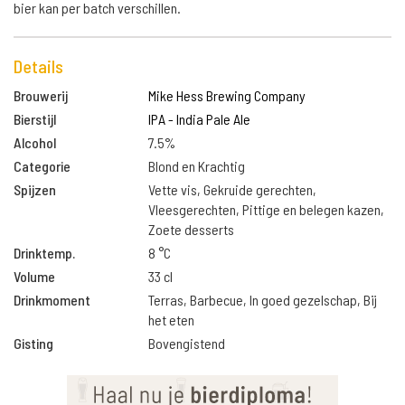
bier kan per batch verschillen.
Details
Brouwerij
Mike Hess Brewing Company
Bierstijl
IPA - India Pale Ale
Alcohol
7.5%
Categorie
Blond en Krachtig
Spijzen
Vette vis, Gekruide gerechten,
Vleesgerechten, Pittige en belegen kazen,
Zoete desserts
Drinktemp.
8 °C
Volume
33 cl
Drinkmoment
Terras, Barbecue, In goed gezelschap, Bij
het eten
Gisting
Bovengistend