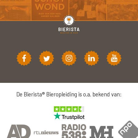
De Bierista® Bieropleiding is o.a. bekend van: