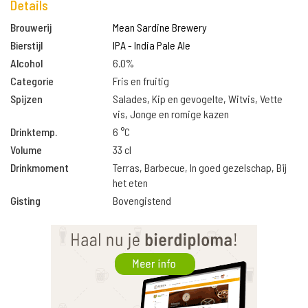
Details
Brouwerij
Mean Sardine Brewery
Bierstijl
IPA - India Pale Ale
Alcohol
6.0%
Categorie
Fris en fruitig
Spijzen
Salades, Kip en gevogelte, Witvis, Vette
vis, Jonge en romige kazen
Drinktemp.
6 °C
Volume
33 cl
Drinkmoment
Terras, Barbecue, In goed gezelschap, Bij
het eten
Gisting
Bovengistend