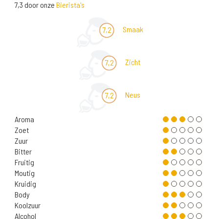
7,3 door onze
Bierista's
Smaak
7,2
Zicht
7,2
Neus
7,2
Aroma
Zoet
Zuur
Bitter
Fruitig
Moutig
Kruidig
Body
Koolzuur
Alcohol