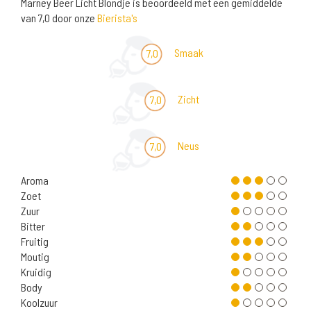
Marney Beer Licht Blondje is beoordeeld met een gemiddelde
van 7,0 door onze
Bierista's
Smaak
7,0
Zicht
7,0
Neus
7,0
Aroma
Zoet
Zuur
Bitter
Fruitig
Moutig
Kruidig
Body
Koolzuur