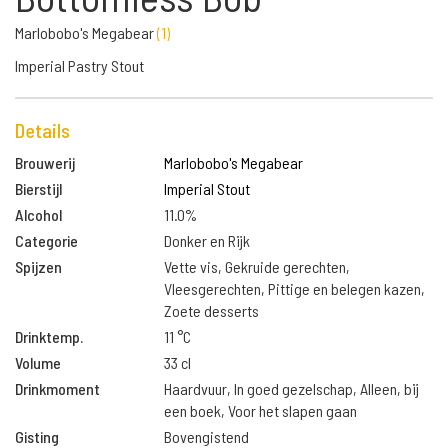
Marlobobo's Megabear
(
1
)
Imperial Pastry Stout
Details
Brouwerij
Marlobobo's Megabear
Bierstijl
Imperial Stout
Alcohol
11.0%
Categorie
Donker en Rijk
Spijzen
Vette vis, Gekruide gerechten,
Vleesgerechten, Pittige en belegen kazen,
Zoete desserts
Drinktemp.
11 °C
Volume
33 cl
Drinkmoment
Haardvuur, In goed gezelschap, Alleen, bij
een boek, Voor het slapen gaan
Gisting
Bovengistend