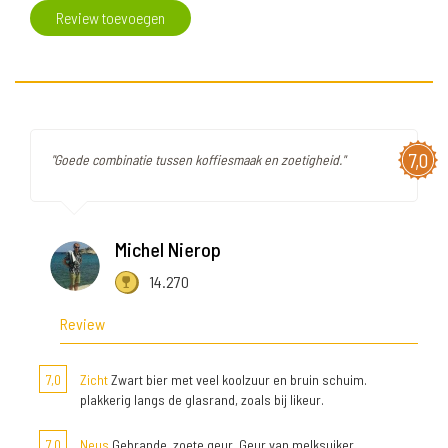
Review toevoegen
7,0
"Goede combinatie tussen koffiesmaak en zoetigheid."
Michel Nierop
14.270
Review
7,0
Zicht
Zwart bier met veel koolzuur en bruin schuim.
plakkerig langs de glasrand, zoals bij likeur.
7,0
Neus
Gebrande, zoete geur. Geur van melksuiker.