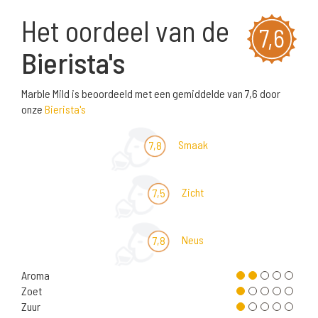
Het oordeel van de
7,6
Bierista's
Marble Mild is beoordeeld met een gemiddelde van 7,6 door
onze
Bierista's
Smaak
7,8
Zicht
7,5
Neus
7,8
Aroma
Zoet
Zuur