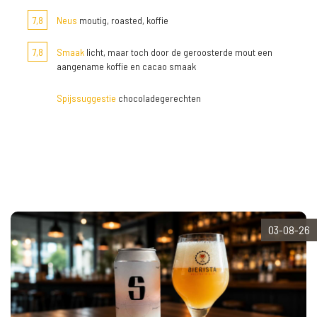
7,8
Neus
moutig, roasted, koffie
7,8
Smaak
licht, maar toch door de geroosterde mout een
aangename koffie en cacao smaak
Spijssuggestie
chocoladegerechten
03-08-26