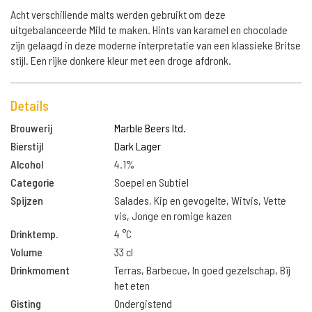
Acht verschillende malts werden gebruikt om deze
uitgebalanceerde Mild te maken. Hints van karamel en chocolade
zijn gelaagd in deze moderne interpretatie van een klassieke Britse
stijl. Een rijke donkere kleur met een droge afdronk.
Details
Brouwerij
Marble Beers ltd.
Bierstijl
Dark Lager
Alcohol
4.1%
Categorie
Soepel en Subtiel
Spijzen
Salades, Kip en gevogelte, Witvis, Vette
vis, Jonge en romige kazen
Drinktemp.
4 °C
Volume
33 cl
Drinkmoment
Terras, Barbecue, In goed gezelschap, Bij
het eten
Gisting
Ondergistend