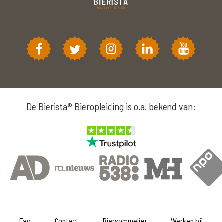
De Bierista® Bieropleiding is o.a. bekend van:
Faq
Contact
Biersommelier
Werken bij