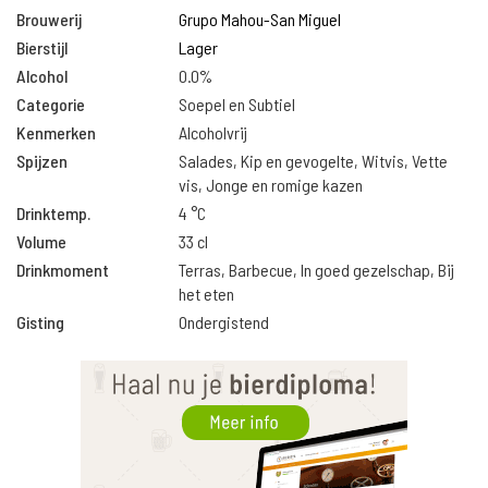
Brouwerij
Grupo Mahou-San Miguel
Bierstijl
Lager
Alcohol
0.0%
Categorie
Soepel en Subtiel
Kenmerken
Alcoholvrij
Spijzen
Salades, Kip en gevogelte, Witvis, Vette
vis, Jonge en romige kazen
Drinktemp.
4 °C
Volume
33 cl
Drinkmoment
Terras, Barbecue, In goed gezelschap, Bij
het eten
Gisting
Ondergistend