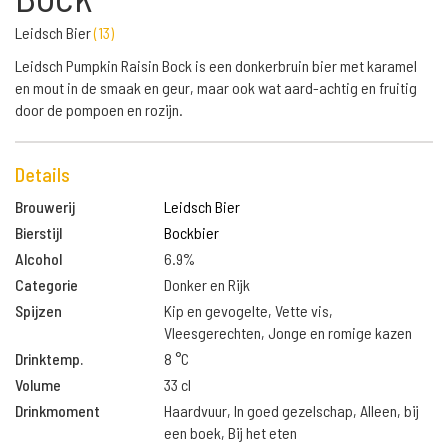
Leidsch Bier
(
13
)
Leidsch Pumpkin Raisin Bock is een donkerbruin bier met karamel
en mout in de smaak en geur, maar ook wat aard-achtig en fruitig
door de pompoen en rozijn.
Details
Brouwerij
Leidsch Bier
Bierstijl
Bockbier
Alcohol
6.9%
Categorie
Donker en Rijk
Spijzen
Kip en gevogelte, Vette vis,
Vleesgerechten, Jonge en romige kazen
Drinktemp.
8 °C
Volume
33 cl
Drinkmoment
Haardvuur, In goed gezelschap, Alleen, bij
een boek, Bij het eten