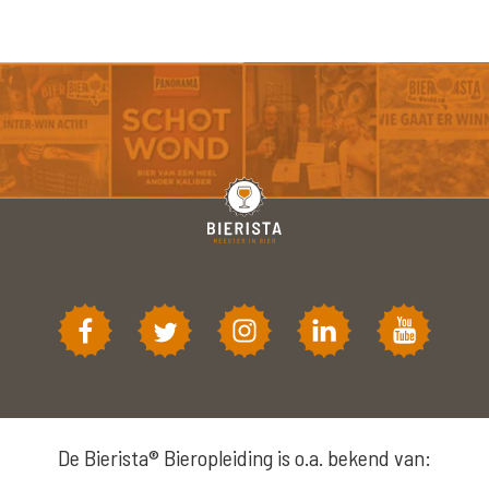
De Bierista® Bieropleiding is o.a. bekend van: