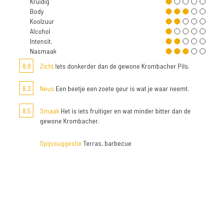
Kruidig
Body
Koolzuur
Alcohol
Intensit.
Nasmaak
8,8
Zicht
Iets donkerder dan de gewone Krombacher Pils.
8,3
Neus
Een beetje een zoete geur is wat je waar neemt.
8,5
Smaak
Het is iets fruitiger en wat minder bitter dan de
gewone Krombacher.
Spijssuggestie
Terras, barbecue