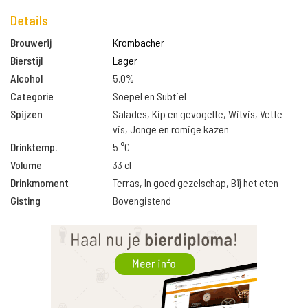
Details
Brouwerij
Krombacher
Bierstijl
Lager
Alcohol
5.0%
Categorie
Soepel en Subtiel
Spijzen
Salades, Kip en gevogelte, Witvis, Vette
vis, Jonge en romige kazen
Drinktemp.
5 °C
Volume
33 cl
Drinkmoment
Terras, In goed gezelschap, Bij het eten
Gisting
Bovengistend