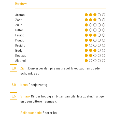
Review
Aroma
Zoet
Zuur
Bitter
Fruitig
Moutig
Kruidig
Body
Koolzuur
Alcohol
8,0
Zicht
Donkerder dan pils met redelijk koolzuur en goede
schuimkraag
8,0
Neus
Beetje zoetig
8,5
Smaak
Minder hoppig en bitter dan pils. Iets zoeter/fruitiger
en geen bittere nasmaak.
Spijssuggestie
Spareribs