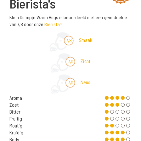
Bierista's
Klein Duimpje Warm Hugs is beoordeeld met een gemiddelde
van 7,8 door onze
Bierista's
Smaak
7,8
Zicht
7,0
Neus
7,0
Aroma
Zoet
Bitter
Fruitig
Moutig
Kruidig
Body