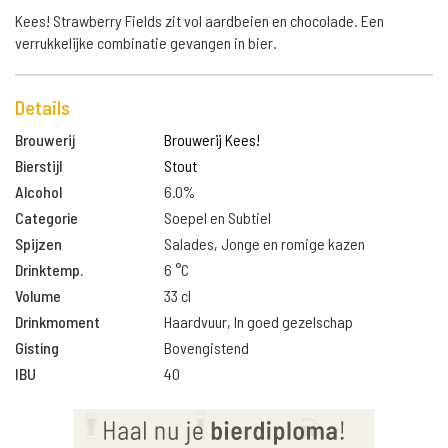
Kees! Strawberry Fields zit vol aardbeien en chocolade. Een
verrukkelijke combinatie gevangen in bier.
Details
Brouwerij
Brouwerij Kees!
Bierstijl
Stout
Alcohol
6.0%
Categorie
Soepel en Subtiel
Spijzen
Salades, Jonge en romige kazen
Drinktemp.
6 °C
Volume
33 cl
Drinkmoment
Haardvuur, In goed gezelschap
Gisting
Bovengistend
IBU
40