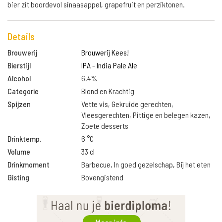
bier zit boordevol sinaasappel, grapefruit en perziktonen.
Details
Brouwerij
Brouwerij Kees!
Bierstijl
IPA - India Pale Ale
Alcohol
6.4%
Categorie
Blond en Krachtig
Spijzen
Vette vis, Gekruide gerechten,
Vleesgerechten, Pittige en belegen kazen,
Zoete desserts
Drinktemp.
6 °C
Volume
33 cl
Drinkmoment
Barbecue, In goed gezelschap, Bij het eten
Gisting
Bovengistend