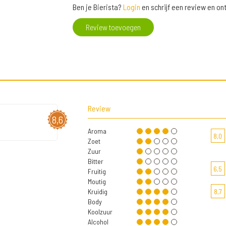
Ben je Bierista?
Login
en schrijf een review en o
Review toevoegen
Review
8,6
Aroma
8,0
Zoet
Zuur
Bitter
6,5
Fruitig
Moutig
Kruidig
8,7
Body
Koolzuur
Alcohol