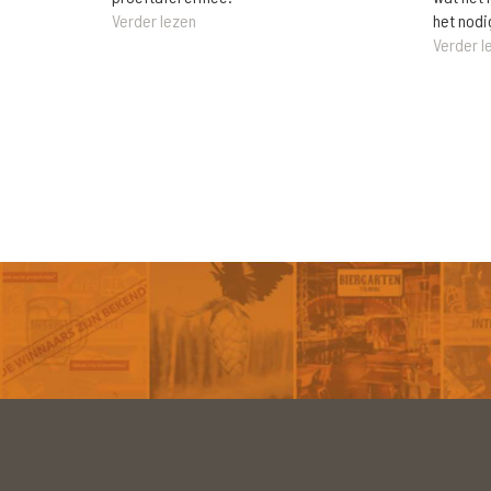
het nodi
Verder lezen
Verder l