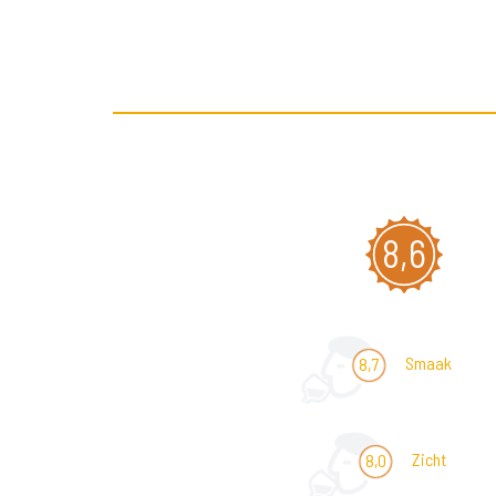
8,6
Smaak
8,7
Zicht
8,0