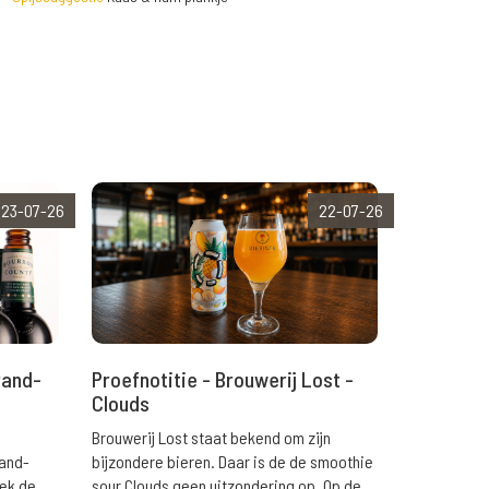
23-07-26
22-07-26
rand-
Proefnotitie - Brouwerij Lost -
Clouds
Brouwerij Lost staat bekend om zijn
rand-
bijzondere bieren. Daar is de de smoothie
eek de
sour Clouds geen uitzondering op. Op de