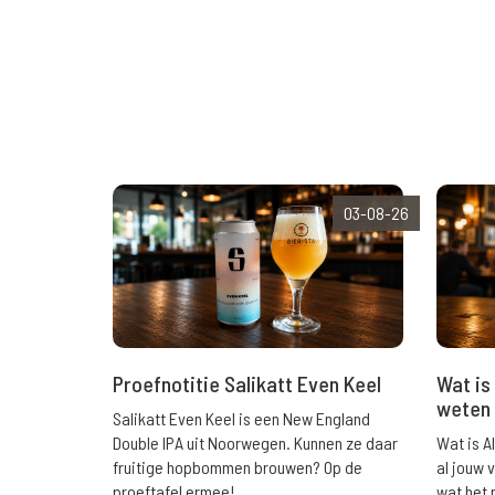
03-08-26
Wat is 
Proefnotitie Salikatt Even Keel
weten 
Salikatt Even Keel is een New England
Wat is A
Double IPA uit Noorwegen. Kunnen ze daar
al jouw 
fruitige hopbommen brouwen? Op de
wat het 
proeftafel ermee!