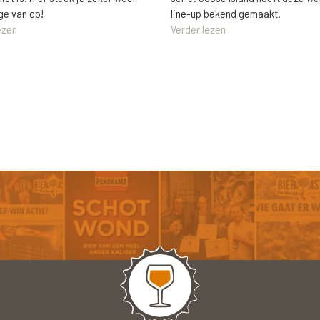
ge van op!
line-up bekend gemaakt.
ezen
Verder lezen