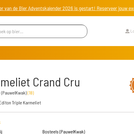
er van de Bier Adventskalender 2026 is gestart! Reserveer jouw 
Lo
meliet Crand Cru
s (PauwelKwak)
(
18
)
Editon Triple Karmeliet
s
j
Bosteels (PauwelKwak)