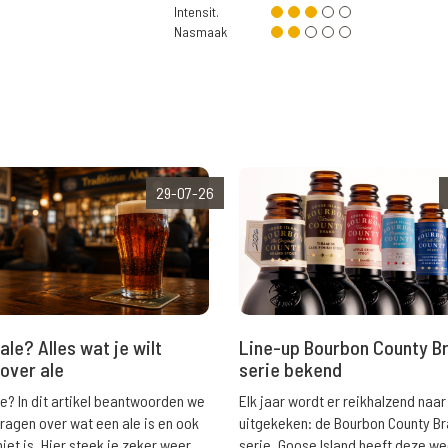
Intensit.
Nasmaak
29-07-26
ale? Alles wat je wilt
Line-up Bourbon County B
over ale
serie bekend
le? In dit artikel beantwoorden we
Elk jaar wordt er reikhalzend naar
vragen over wat een ale is en ook
uitgekeken: de Bourbon County B
niet is. Hier steek je zeker weer
serie. Goose Island heeft deze w