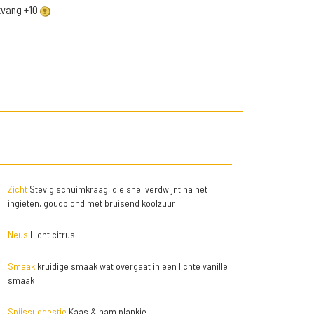
ntvang +10
Zicht
Stevig schuimkraag, die snel verdwijnt na het
ingieten, goudblond met bruisend koolzuur
Neus
Licht citrus
Smaak
kruidige smaak wat overgaat in een lichte vanille
smaak
Spijssuggestie
Kaas & ham plankje