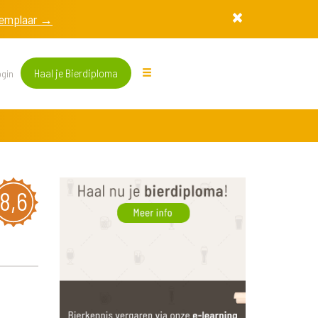
exemplaar →
Haal je Bierdiploma
gin
8,6