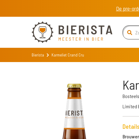
De pre-ord
Bierista
Karmeliet Crand Cru
Kar
Bosteel
Limited 
Detail
Brouweri