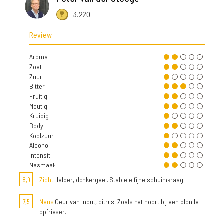
3.220
Review
Aroma
Zoet
Zuur
Bitter
Fruitig
Moutig
Kruidig
Body
Koolzuur
Alcohol
Intensit.
Nasmaak
8,0
Zicht
Helder, donkergeel. Stabiele fijne schuimkraag.
7,5
Neus
Geur van mout, citrus. Zoals het hoort bij een blonde
opfrieser.