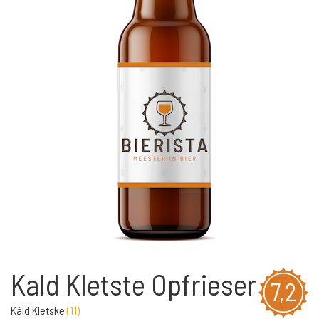
Kald Kletste Opfrieser
7,2
Kâld Kletske
(
11
)