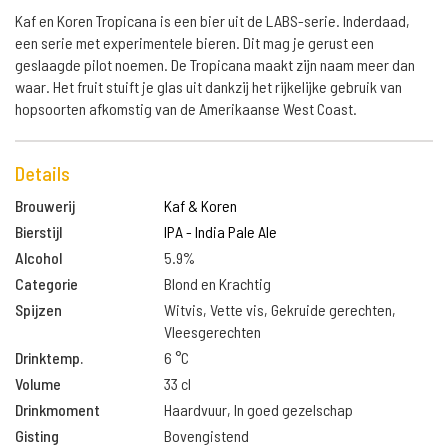
Kaf en Koren Tropicana is een bier uit de LABS-serie. Inderdaad,
een serie met experimentele bieren. Dit mag je gerust een
geslaagde pilot noemen. De Tropicana maakt zijn naam meer dan
waar. Het fruit stuift je glas uit dankzij het rijkelijke gebruik van
hopsoorten afkomstig van de Amerikaanse West Coast.
Details
Brouwerij
Kaf & Koren
Bierstijl
IPA - India Pale Ale
Alcohol
5.9%
Categorie
Blond en Krachtig
Spijzen
Witvis, Vette vis, Gekruide gerechten,
Vleesgerechten
Drinktemp.
6 °C
Volume
33 cl
Drinkmoment
Haardvuur, In goed gezelschap
Gisting
Bovengistend