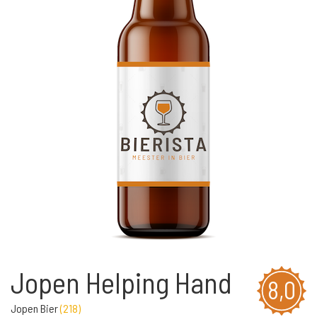
Jopen Helping Hand
8,0
Jopen Bier
(
218
)