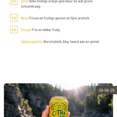
8,0
Zicht
Volle mistige oranje gele kleur en wat grove
schuimkraag
8,0
Neus
Frisse en fruitige geuren en fijne aroma’s
8,0
Smaak
Fris en lekker fruity
Spijssuggestie
Borrel plank, bbq, haard aan en geniet
09-08-26