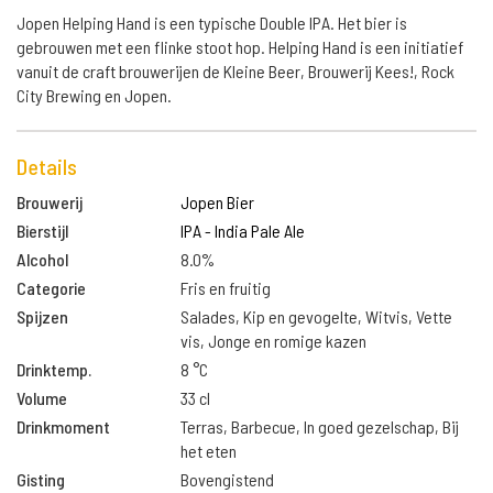
Jopen Helping Hand is een typische Double IPA. Het bier is
gebrouwen met een flinke stoot hop. Helping Hand is een initiatief
vanuit de craft brouwerijen de Kleine Beer, Brouwerij Kees!, Rock
City Brewing en Jopen.
Details
Brouwerij
Jopen Bier
Bierstijl
IPA - India Pale Ale
Alcohol
8.0%
Categorie
Fris en fruitig
Spijzen
Salades, Kip en gevogelte, Witvis, Vette
vis, Jonge en romige kazen
Drinktemp.
8 °C
Volume
33 cl
Drinkmoment
Terras, Barbecue, In goed gezelschap, Bij
het eten
Gisting
Bovengistend