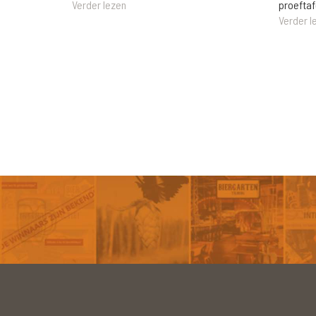
Verder lezen
proeftaf
Verder l