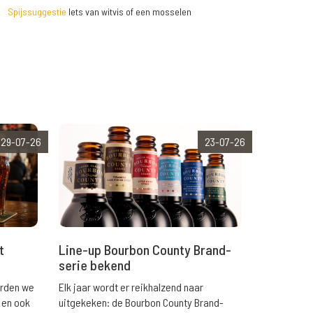
Spijssuggestie
Iets van witvis of een mosselen
29-07-26
23-07-26
t
Line-up Bourbon County Brand-
serie bekend
orden we
Elk jaar wordt er reikhalzend naar
 en ook
uitgekeken: de Bourbon County Brand-