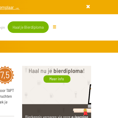
exemplaar →
Haal je Bierdiploma
gin
7,5
voor TAPT
vruchten
ek je