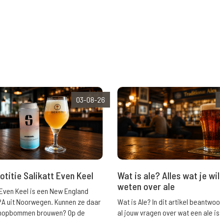
03-08-26
Wat is ale? Alles wat je wil
otitie Salikatt Even Keel
weten over ale
 Even Keel is een New England
Wat is Ale? In dit artikel beantwo
PA uit Noorwegen. Kunnen ze daar
al jouw vragen over wat een ale is
e hopbommen brouwen? Op de