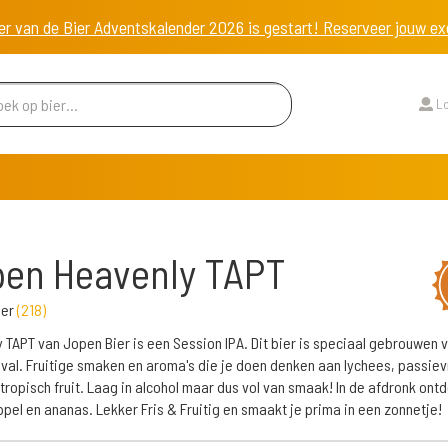
er van de Bier Adventskalender 2026 is gestart! Reserveer jouw 
Lo
pen Heavenly TAPT
ier
(
218
)
 TAPT van Jopen Bier is een Session IPA. Dit bier is speciaal gebrouwen 
ival. Fruitige smaken en aroma's die je doen denken aan lychees, passie
tropisch fruit. Laag in alcohol maar dus vol van smaak! In de afdronk ontd
pel en ananas. Lekker Fris & Fruitig en smaakt je prima in een zonnetje!