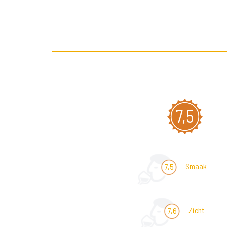
7,5
Smaak
7,5
Zicht
7,6