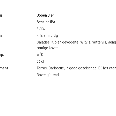
s
j
Jopen Bier
Session IPA
4.0%
ie
Fris en fruitig
Salades, Kip en gevogelte, Witvis, Vette vis, Jon
romige kazen
mp.
5 °C
33 cl
oment
Terras, Barbecue, In goed gezelschap, Bij het ete
Bovengistend