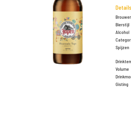
Detail
Brouweri
Bierstijl
Alcohol
Categor
Spijzen
Drinkte
Volume
Drinkm
Gisting