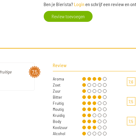
Ben je Bierista?
Login
en schrijf een review en o
Review toevoegen
Review
7,5
fruitige
Aroma
7,6
Zoet
Zuur
Bitter
7,5
Fruitig
Moutig
Kruidig
Body
7,5
Koolzuur
Alcohol