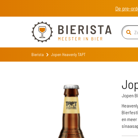
De pre-ord
Bierista
Jopen Heavenly TAPT
Jo
Jopen B
Heavenly
Bierfest
en meer 
sinaasap