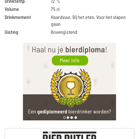
Drinktemp.
12 °C
Volume
75 cl
Drinkmoment
Haardvuur, Bij het eten, Voor het slapen
gaan
Gisting
Bovengistend