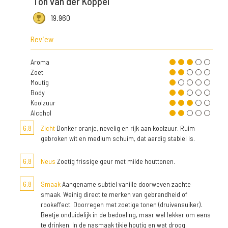
Ton van der Koppel
19.960
Review
Aroma
Zoet
Moutig
Body
Koolzuur
Alcohol
6,8
Zicht
Donker oranje, nevelig en rijk aan koolzuur. Ruim
gebroken wit en medium schuim, dat aardig stabiel is.
6,8
Neus
Zoetig frissige geur met milde houttonen.
6,8
Smaak
Aangename subtiel vanille doorweven zachte
smaak. Weinig direct te merken van gebrandheid of
rookeffect. Doorregen met zoetige tonen (druivensuiker).
Beetje onduidelijk in de bedoeling, maar wel lekker om eens
te drinken. In de nasmaak tikje houtig en wat droog.