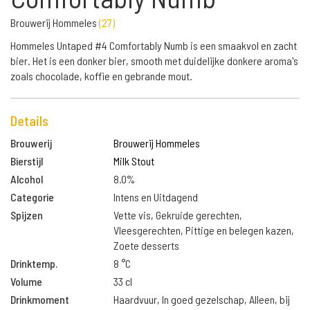
Brouwerij Hommeles
(
27
)
Hommeles Untaped #4 Comfortably Numb is een smaakvol en zacht
bier. Het is een donker bier, smooth met duidelijke donkere aroma's
zoals chocolade, koffie en gebrande mout.
Details
Brouwerij
Brouwerij Hommeles
Bierstijl
Milk Stout
Alcohol
8.0%
Categorie
Intens en Uitdagend
Spijzen
Vette vis, Gekruide gerechten,
Vleesgerechten, Pittige en belegen kazen,
Zoete desserts
Drinktemp.
8 °C
Volume
33 cl
Drinkmoment
Haardvuur, In goed gezelschap, Alleen, bij